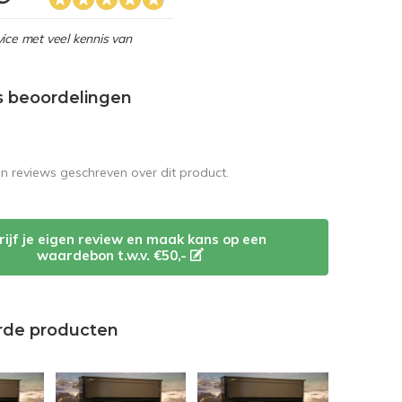
ice met veel kennis van
s beoordelingen
en reviews geschreven over dit product.
rijf je eigen review en maak kans op een
waardebon t.w.v. €50,-
rde producten