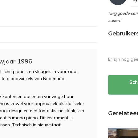
“Erg goede serv
zaken.”
Gebruiker
Er zijn nog ge
uwjaar 1996
ische piano's en vleugels in voorraad,
ste pianowinkels van Nederland.
Sch
zikanten en docenten vanwege haar
iano is zowel voor popmuziek als klassieke
ooi design en een fantastische klank, zijn
Gerelatee
ent Yamaha piano. Dit instrument is
sen. Technisch in nieuwstaat!