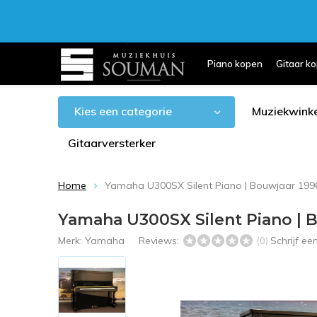
Piano kopen
Gitaar k
Kies een categorie
Muziekwinke
Gitaarversterker
Home
Yamaha U300SX Silent Piano | Bouwjaar 199
Yamaha U300SX Silent Piano | 
Merk:
Yamaha
Reviews:
Schrijf e
(0)