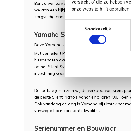
verstrekt of die ze hebben v
Bent u benieuwd naar wat wij allemaal doen aan
onze website blijft gebruiken.
we aan een kijkje te nemen in onze werkplaats, wa
zorgvuldig onderhoud geeft. U bent van harte wel
Toestemmingsselectie
Noodzakelijk
Yamaha Silent Systeem
Deze Yamaha U300SX beschikt over een origineel
Met een Silent Piano kunt u tot in de late uurtjes
huisgenoten overlast ervaren. Dit komt doordat 
op het Silent Systeem. Dit maakt de Silent Piano
investering voor zowel de beginnende als gevorde
De laatste jaren zien wij de verkoop van silent 
de beste Silent Piano's vanaf eind jaren '90. Toen
Ook vandaag de dag is Yamaha bij uitstek het me
vanwege haar constante kwaliteit.
Serienummer en Bouwjaar