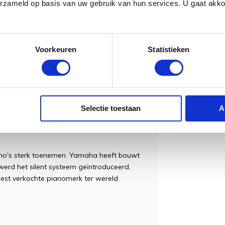
erzameld op basis van uw gebruik van hun services. U gaat akk
 het onderhoud van een piano? Dan bieden
ar Geurt te vinden is en de instrumenten
kom in de winkel.
Voorkeuren
Statistieken
 Yamaha RF Silent systeem.
 studeren, zonder dat uw buren of uw
een hoofdtelefoon aangesloten kan worden
Selectie toestaan
A
 erg populair en waardevast. Een goede
rde pianist.
piano's sterk toenemen. Yamaha heeft bouwt
 werd het silent systeem geïntroduceerd.
est verkochte pianomerk ter wereld