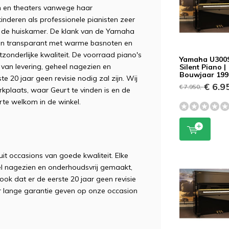
en en theaters vanwege haar
nderen als professionele pianisten zeer
in de huiskamer. De klank van de Yamaha
 en transparant met warme basnoten en
zonderlijke kwaliteit. De voorraad piano's
Yamaha U300
van levering, geheel nagezien en
Silent Piano |
Bouwjaar 199
 20 jaar geen revisie nodig zal zijn. Wij
€ 6.95
€ 7.950,-
kplaats, waar Geurt te vinden is en de
te welkom in de winkel.
it occasions van goede kwaliteit. Elke
eel nagezien en onderhoudsvrij gemaakt,
ook dat er de eerste 20 jaar geen revisie
ar lange garantie geven op onze occasion