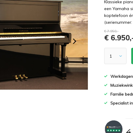
Klassieke pia
een Yamaha si
koptelefoon én
(serienummer:
€ 7.950,-
€ 6.950,
Werkdagen 
Muziekwinke
Familie bedr
Specialist i
4