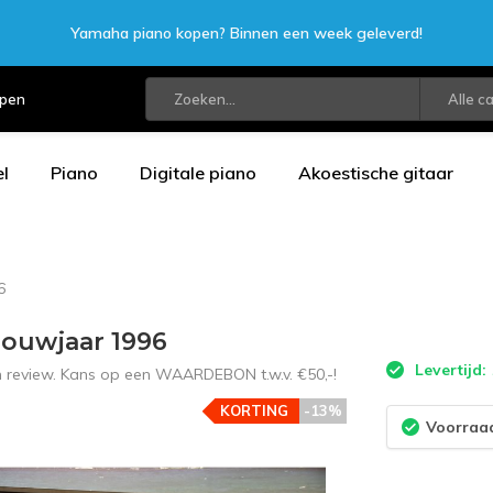
Yamaha piano kopen? Binnen een week geleverd!
open
Alle c
l
Piano
Digitale piano
Akoestische gitaar
6
Bouwjaar 1996
Levertijd:
en review. Kans op een WAARDEBON t.w.v. €50,-!
KORTING
-13%
Voorraad