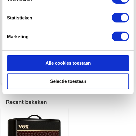
Statistieken
Marketing
Vox AC30C2 Custom 30W
2x12 inch buizencombo
gitaarversterker
Alle cookies toestaan
€ 1.069,-
Selectie toestaan
Recent bekeken