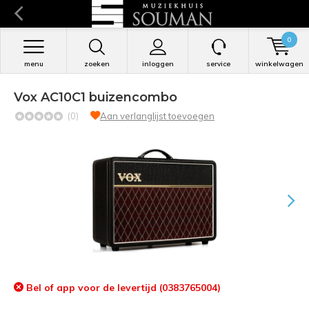
0
menu
zoeken
inloggen
service
winkelwagen
Vox AC10C1 buizencombo
(0)
Aan verlanglijst toevoegen
Bel of app voor de levertijd (0383765004)