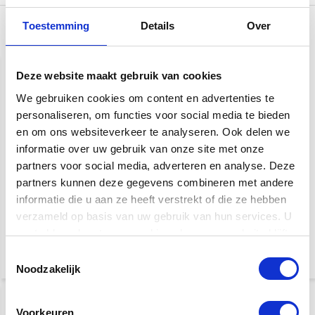
Toestemming
Details
Over
Gerelateerde producten
Deze website maakt gebruik van cookies
We gebruiken cookies om content en advertenties te
personaliseren, om functies voor social media te bieden
en om ons websiteverkeer te analyseren. Ook delen we
informatie over uw gebruik van onze site met onze
partners voor social media, adverteren en analyse. Deze
Vox AC30S1 1x12
Vox AC15C1 buizencombo
partners kunnen deze gegevens combineren met andere
buizencombo
informatie die u aan ze heeft verstrekt of die ze hebben
gitaarversterker
verzameld op basis van uw gebruik van hun services. U
€ 989,-
€ 769,-
gaat akkoord met onze cookies als u onze website blijft
gebruiken.
Toestemmingsselectie
Noodzakelijk
Voorkeuren