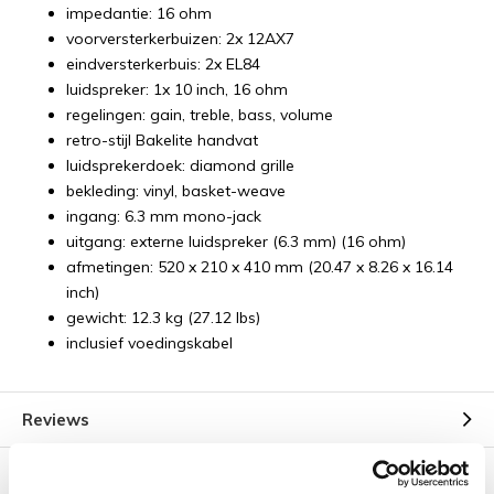
impedantie: 16 ohm
voorversterkerbuizen: 2x 12AX7
eindversterkerbuis: 2x EL84
luidspreker: 1x 10 inch, 16 ohm
regelingen: gain, treble, bass, volume
retro-stijl Bakelite handvat
luidsprekerdoek: diamond grille
bekleding: vinyl, basket-weave
ingang: 6.3 mm mono-jack
uitgang: externe luidspreker (6.3 mm) (16 ohm)
afmetingen: 520 x 210 x 410 mm (20.47 x 8.26 x 16.14
inch)
gewicht: 12.3 kg (27.12 lbs)
inclusief voedingskabel
Reviews
Verzending