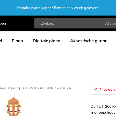
Yamaha piano kopen? Binnen een week geleverd!
open
Alle c
l
Piano
Digitale piano
Akoestische gitaar
eview. Kans op een WAARDEBON t.w.v. €50,-!
Niet op 
De TUT-200 RM
mahonie hout. 