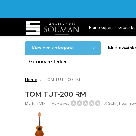
Piano kopen
Gitaar k
Kies een categorie
Muziekwinke
Gitaarversterker
Home
TOM TUT-200 RM
TOM TUT-200 RM
Merk:
TOM
Reviews:
Schrijf een r
(0)