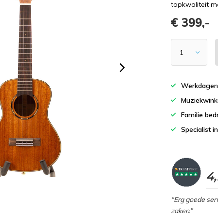
topkwaliteit m
€ 399,-
Werkdagen 
Muziekwinke
Familie bedr
Specialist i
4
“Erg goede serv
zaken.”