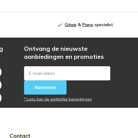
Gitaar
&
Piano
specialist
g
Ontvang de nieuwste
s
aanbiedingen en promoties
Abonneer
* Lees hier de wettelijke beperkingen
Contact