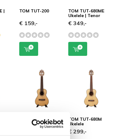
 |
TOM TUT-200
TOM TUT-680ME
Ukelele | Tenor
€ 159,-
€ 349,-
0ME
TOM TUC-680M
TOM TUT-680M
ert
Ukelele
Ukelele
€ 299,-
€ 299,-