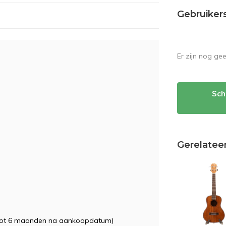
Gebruiker
Er zijn nog ge
Sch
Gerelatee
tot 6 maanden na aankoopdatum)