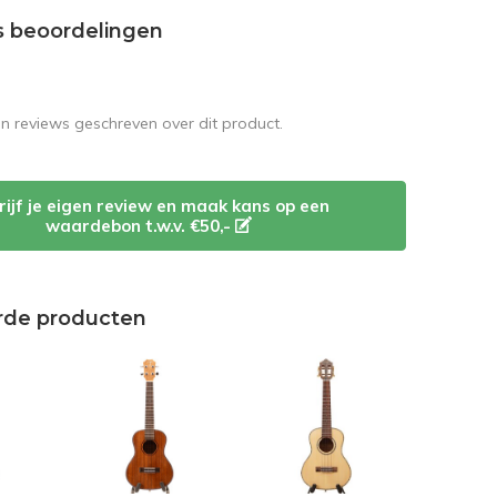
s beoordelingen
en reviews geschreven over dit product.
rijf je eigen review en maak kans op een
waardebon t.w.v. €50,-
rde producten