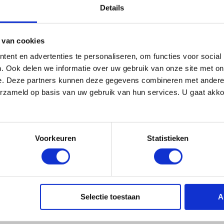
Details
TUT-200 RM
(0)
 van cookies
ent en advertenties te personaliseren, om functies voor social
,-
Niet op voorraad
. Ook delen we informatie over uw gebruik van onze site met on
e. Deze partners kunnen deze gegevens combineren met andere i
erzameld op basis van uw gebruik van hun services. U gaat akk
Voorkeuren
Statistieken
Selectie toestaan
A