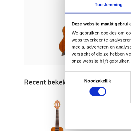
Toestemming
TOM 
Deze website maakt gebruik
We gebruiken cookies om cont
€ 399
websiteverkeer te analyseren
media, adverteren en analys
verstrekt of die ze hebben v
onze website blijft gebruiken.
Toestemmingsselectie
Recent bekeken
Noodzakelijk