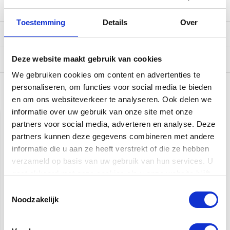
Toestemming
Details
Over
Reviews
Deze website maakt gebruik van cookies
Verzending
We gebruiken cookies om content en advertenties te
personaliseren, om functies voor social media te bieden
Gerelateerde producten
en om ons websiteverkeer te analyseren. Ook delen we
informatie over uw gebruik van onze site met onze
partners voor social media, adverteren en analyse. Deze
partners kunnen deze gegevens combineren met andere
informatie die u aan ze heeft verstrekt of die ze hebben
verzameld op basis van uw gebruik van hun services. U
gaat akkoord met onze cookies als u onze website blijft
gebruiken.
Toestemmingsselectie
Noodzakelijk
Tokai UES78 Hollowbody |
Tokai UES78 Hollowbody |
Sunburst
See-Through Red