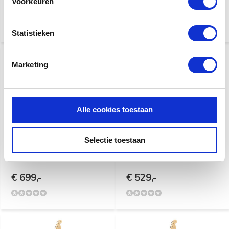
Voorkeuren
€ 999,-
€ 899,-
€ 1.029,-
Statistieken
Marketing
Alle cookies toestaan
Tokai USG58 | SG model |
Tokai AST52 | Shell Pink
Selectie toestaan
Black
€ 699,-
€ 529,-