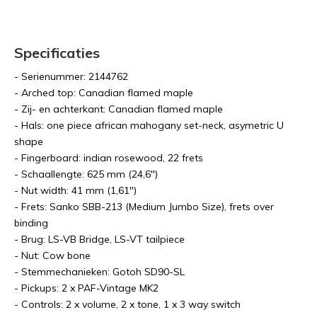
Specificaties
- Serienummer: 2144762
- Arched top: Canadian flamed maple
- Zij- en achterkant: Canadian flamed maple
- Hals: one piece african mahogany set-neck, asymetric U
shape
- Fingerboard: indian rosewood, 22 frets
- Schaallengte: 625 mm (24,6")
- Nut width: 41 mm (1,61")
- Frets: Sanko SBB-213 (Medium Jumbo Size), frets over
binding
- Brug: LS-VB Bridge, LS-VT tailpiece
- Nut: Cow bone
- Stemmechanieken: Gotoh SD90-SL
- Pickups: 2 x PAF-Vintage MK2
- Controls: 2 x volume, 2 x tone, 1 x 3 way switch