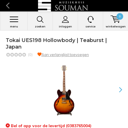
0
menu
zoeken
inloggen
service
winkelwagen
Tokai UES198 Hollowbody | Teaburst |
Japan
(0)
Aan verlanglijst toevoegen
Bel of app voor de levertijd (0383765004)