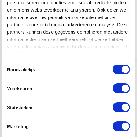
personaliseren, om functies voor social media te bieden
en om ons websiteverkeer te analyseren. Ook delen we
Taylor Premium Gitaar
Taylor Satijnen Afwerking
informatie over uw gebruik van onze site met onze
Polish
Gitaar Reiniger
partners voor social media, adverteren en analyse. Deze
partners kunnen deze gegevens combineren met andere
€ 9,90
€ 9,90
informatie die u aan ze heeft verstrekt of die ze hebben
verzameld op basis van uw gebruik van hun services. U
gaat akkoord met onze cookies als u onze website blijft
gebruiken.
Toestemmingsselectie
Noodzakelijk
Voorkeuren
Statistieken
Taylor Fretboard
Taylor Beacon 5-in-1
Conditioner
Tuner
Marketing