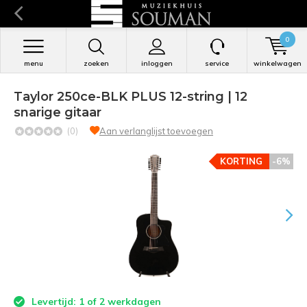
0
menu
zoeken
inloggen
service
winkelwagen
Taylor 250ce-BLK PLUS 12-string | 12
snarige gitaar
(0)
Aan verlanglijst toevoegen
KORTING
-6%
Levertijd: 1 of 2 werkdagen