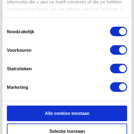
informatie die u aan ze heeft verstrekt of die ze hebben
verzameld op basis van uw gebruik van hun services. U
gaat akkoord met onze cookies als u onze website blijft
gebruiken.
Toestemmingsselectie
Taylor Bar Stool 24'' | Barkruk |
Noodzakelijk
Barstool
Voorkeuren
Statistieken
Taylor gitaar + Barkruk
TIP!
Taylor Bar Stool 24'' | Barkruk | Barstool
Marketing
€ 1.728,-
Normaal:
€ 6,45
Je bespaart:
(0% Korting)
Alle cookies toestaan
Totaalbedrag:
€ 1.721,55
Selectie toestaan
Toevoegen aan winkelwagen