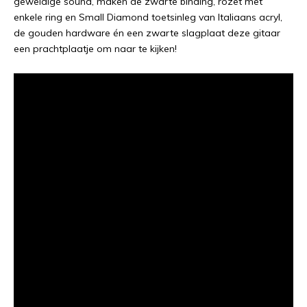
geweldige sound, maken de zwarte binding, rozet met
enkele ring en Small Diamond toetsinleg van Italiaans acryl,
de gouden hardware én een zwarte slagplaat deze gitaar
een prachtplaatje om naar te kijken!