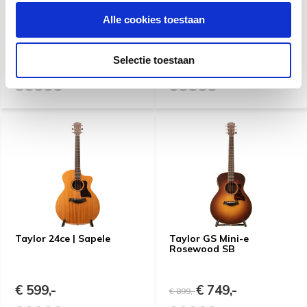
Taylor 212ce
Taylor 324ce Next
Alle cookies toestaan
Generation Builder's
Edition
Selectie toestaan
€ 1.099,-
€ 3.399,-
€ 1.199,-
Taylor 24ce | Sapele
Taylor GS Mini-e
Rosewood SB
€ 599,-
€ 749,-
€ 899,-