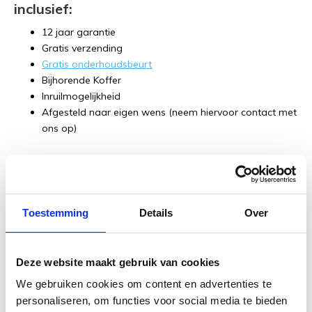
inclusief:
12 jaar garantie
Gratis verzending
Gratis onderhoudsbeurt
Bijhorende Koffer
Inruilmogelijkheid
Afgesteld naar eigen wens (neem hiervoor contact met
ons op)
Contact
Toestemming
Details
Over
Wil je meer weten of heb je een vraag over dit product? Kom
dan eens langs in de winkel waar onze gitaar experts je alles
over de instrumenten kunnen vertellen onder het genot van
Deze website maakt gebruik van cookies
een kopje koffie, thee of een frisje! Ook kun je contact met
ons opnemen via de mail (
[email protected]
) of telefoon
We gebruiken cookies om content en advertenties te
(038-3765004).
personaliseren, om functies voor social media te bieden