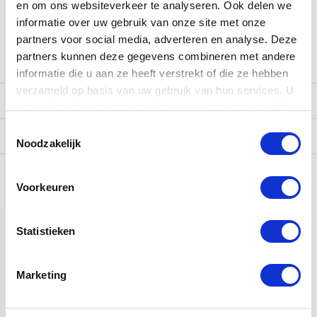
en om ons websiteverkeer te analyseren. Ook delen we
Let op: de foto's kunnen afwijken van het exemplaar die wij in
informatie over uw gebruik van onze site met onze
de winkel hebben. Vraag daarom altijd even naar de actuele
partners voor social media, adverteren en analyse. Deze
voorraad foto's. Dit kan per mail of per WhatsApp.
partners kunnen deze gegevens combineren met andere
informatie die u aan ze heeft verstrekt of die ze hebben
verzameld op basis van uw gebruik van hun services. U
Reviews
gaat akkoord met onze cookies als u onze website blijft
gebruiken.
Toestemmingsselectie
Verzending
Noodzakelijk
Voorkeuren
Gerelateerde producten
Statistieken
Marketing