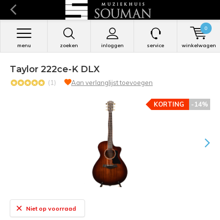
0
menu
zoeken
inloggen
service
winkelwagen
Taylor 222ce-K DLX
(1)
Aan verlanglijst toevoegen
KORTING
-14%
Niet op voorraad