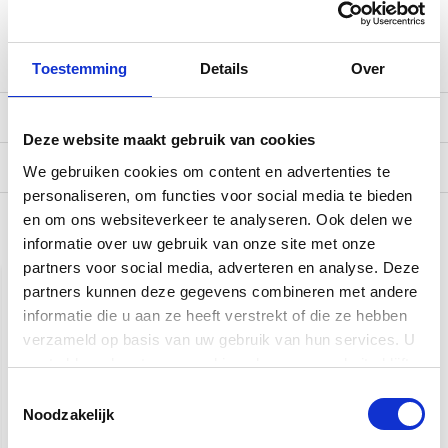
Inruilmogelijkheid
Afgesteld naar eigen wens (neem hiervoor contact met
ons op)
Toestemming
Details
Over
Reviews
Deze website maakt gebruik van cookies
Verzending
We gebruiken cookies om content en advertenties te
personaliseren, om functies voor social media te bieden
en om ons websiteverkeer te analyseren. Ook delen we
Gerelateerde producten
informatie over uw gebruik van onze site met onze
partners voor social media, adverteren en analyse. Deze
partners kunnen deze gegevens combineren met andere
informatie die u aan ze heeft verstrekt of die ze hebben
verzameld op basis van uw gebruik van hun services. U
gaat akkoord met onze cookies als u onze website blijft
gebruiken.
Toestemmingsselectie
Noodzakelijk
Taylor Gold Label 717e
Taylor Gold Label 517e