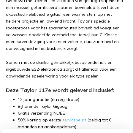
Gebouwd met achter- en zijkanten van gelaagd sapele met
een massief getorrificeerd sparren bovenblad, levert deze
akoestisch-elektrische gitaar een warme stem op met
heldere projectie en low-end kracht. Taylor's speciale
roostproces voor het sparrenhouten bovenblad voegt een
volwassen, doorleefde zoetheid toe, terwijl hun C-Klasse
interieurversteviging voor meer volume, duurzaamheid en
aanwezigheid in het basbereik zorgt.
Samen met de slanke, gemakkelijk bespelende hals en
ingebouwde ES2-elektronica zorgt dit allemaal voor een
opwindende speelervaring voor elk type speler.
Deze Taylor 117e wordt geleverd inclusief:
12 jaar garantie (na registratie)
Bijhorende Taylor Gigbag
Gratis verzending NL/BE
50% korting op eerste
servicebeurt
(geldig tot 6
maanden na aankoopdatum)