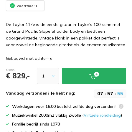
Voorraad: 1
De Taylor 117e is de eerste gitaar in Taylor's 100-serie met
de Grand Pacific Slope Shoulder body en biedt een
doorgewinterde, vintage klank in een pakket dat perfect is
voor zowel de beginnende gitarist als de ervaren muzikanten.
Gebouwd met achter- e
€ 899,-
€ 829,-
0
7
:
5
7
:
5
4
Vandaag verzonden? Je hebt nog:
Werkdagen voor 16:00 besteld, zelfde dag verzonden!
Muziekwinkel 2000m2 vlakbij Zwolle (
Virtuele rondleiding
)
Familie bedrijf sinds 1978