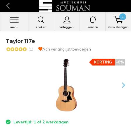
0
menu
zoeken
inloggen
service
winkelwagen
Taylor 117e
(1)
Aan verlanglijst toevoegen
KORTING
-8%
Levertijd: 1 of 2 werkdagen