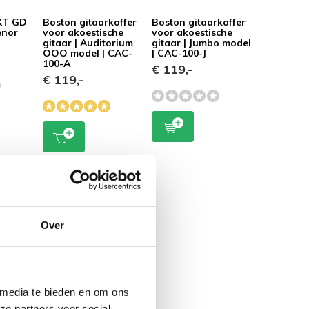
KT GD
Boston gitaarkoffer
Boston gitaarkoffer
enor
voor akoestische
voor akoestische
gitaar | Auditorium
gitaar | Jumbo model
OOO model | CAC-
| CAC-100-J
100-A
€ 119,-
€ 119,-
Over
 media te bieden en om ons
ze partners voor social