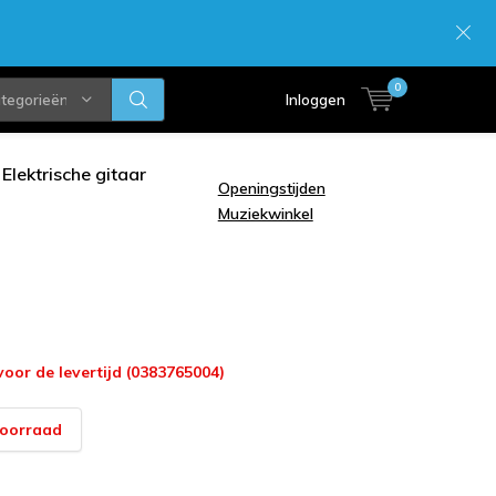
0
ategorieën
Inloggen
Elektrische gitaar
Openingstijden
Muziekwinkel
voor de levertijd (0383765004)
voorraad