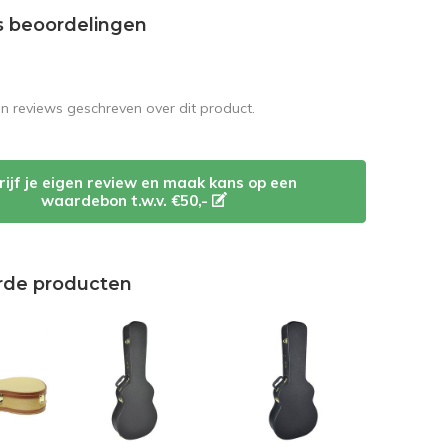
s beoordelingen
en reviews geschreven over dit product.
rijf je eigen review en maak kans op een
waardebon t.w.v. €50,-
rde producten