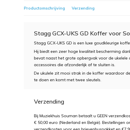
Productomschrijving
Verzending
Stagg GCX-UKS GD Koffer voor So
Stagg GCX-UKS GD is een luxe goudkleurige koffer
Hij biedt een zeer hoge kwaliteit bescherming dan
bevat naast het grote opbergvak voor de ukelele
accessoires die afzonderlijk af te sluiten is.
De ukulele zit mooi strak in de koffer waardoor de
te doen en komt met twee sleutels.
Verzending
Bij Muziekhuis Souman betaalt u GEEN verzendk
€ 50,00 euro (Nederland en België). Bestellingen o
verzendkosten voor een brievenbuspakket en €7,9