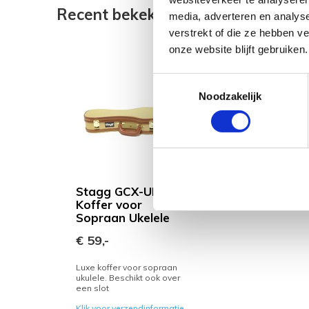
Recent bekeken
media, adverteren en analys
verstrekt of die ze hebben v
onze website blijft gebruiken.
Toestemmingsselectie
Noodzakelijk
Stagg GCX-UKS GD
Koffer voor
Sopraan Ukelele
€ 59,-
Luxe koffer voor sopraan
ukulele. Beschikt ook over
een slot
Klik voor verzendinformatie