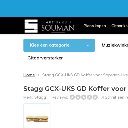
Piano kopen
Gitaar k
Kies een categorie
Muziekwinke
Gitaarversterker
Home
Stagg GCX-UKS GD Koffer voor Sopraan Uke
Stagg GCX-UKS GD Koffer voor
Merk:
Stagg
Reviews:
Schrijf een
(0)