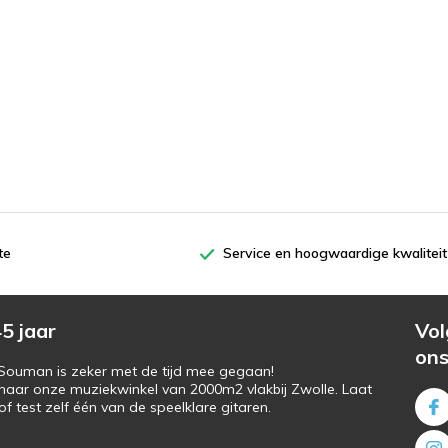
te
Service en hoogwaardige kwaliteit
5 jaar
Vol
on
s Souman is zeker met de tijd mee gegaan!
naar onze muziekwinkel van 2000m2 vlakbij Zwolle. Laat
f test zelf één van de speelklare gitaren.