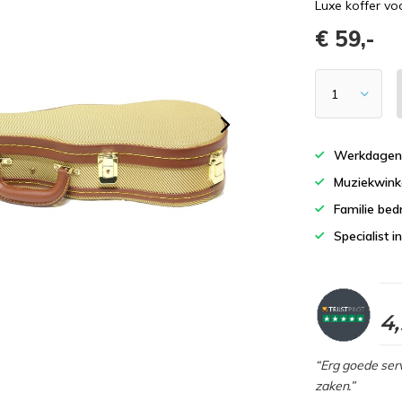
Luxe koffer vo
€ 59,-
Werkdagen 
Muziekwinke
Familie bedr
Specialist i
4
“Erg goede serv
zaken.”