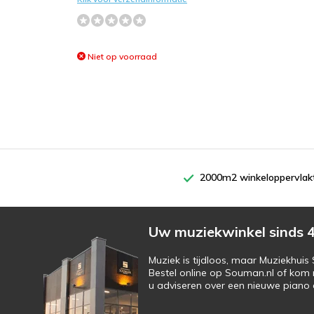
Niet op voorraad
2000m2 winkeloppervlak
Uw muziekwinkel sinds 4
Muziek is tijdloos, maar Muziekhui
Bestel online op Souman.nl of kom 
u adviseren over een nieuwe piano o