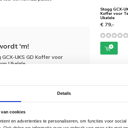
Stagg GCX-U
Koffer voor T
Ukelele
€ 79,-
wordt 'm!
 GCX-UKS GD Koffer voor
an Ukelele
(0)
-
Niet op voorraad
Details
 van cookies
ent en advertenties te personaliseren, om functies voor social
. Ook delen we informatie over uw gebruik van onze site met on