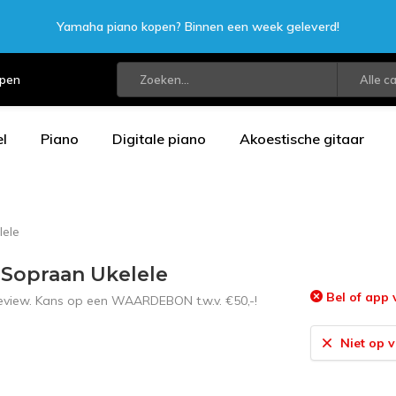
Yamaha piano kopen? Binnen een week geleverd!
open
Alle c
l
Piano
Digitale piano
Akoestische gitaar
lele
 Sopraan Ukelele
Bel of app 
 review. Kans op een WAARDEBON t.w.v. €50,-!
Niet op 