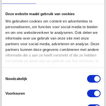
toon (master)
HARDWARE
Deze website maakt gebruik van cookies
We gebruiken cookies om content en advertenties te
plastic jazz type
knoppen
personaliseren, om functies voor social media te bieden
zwart
en om ons websiteverkeer te analyseren. Ook delen we
Marcus Miller
informatie over uw gebruik van onze site met onze
standaard basbrug
partners voor social media, adverteren en analyse. Deze
brug
met body through
partners kunnen deze gegevens combineren met andere
hole
informatie die u aan ze heeft verstrekt of die ze hebben
verzameld op basis van uw gebruik van hun services. U
standaard open
gaat akkoord met onze cookies als u onze website blijft
tuning-apparatuur
versnelling
gebruiken.
Toestemmingsselectie
Noodzakelijk
hardware afwerking
chroom
3-laags
Voorkeuren
slagplaat
zwart/wit/zwart
slagplaat