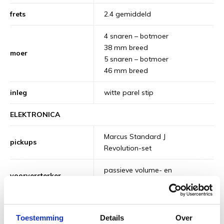
frets
2.4 gemiddeld
4 snaren – botmoer
38 mm breed
moer
5 snaren – botmoer
46 mm breed
inleg
witte parel stip
ELEKTRONICA
Marcus Standard J
pickups
Revolution-set
passieve volume- en
voorversterker
toonregeling
volume (hals pu)
bedieningselementen
volume (brug pu)
Toestemming
Details
Over