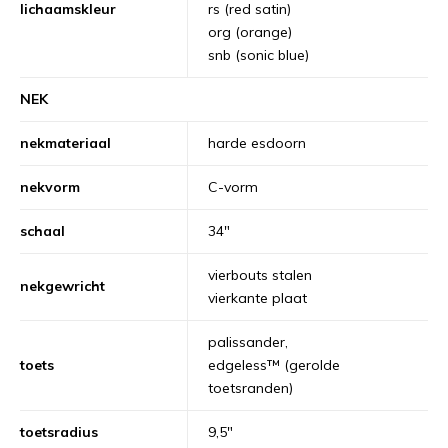
lichaamskleur
rs (red satin)
org (orange)
snb (sonic blue)
NEK
nekmateriaal
harde esdoorn
nekvorm
C-vorm
schaal
34"
vierbouts stalen
nekgewricht
vierkante plaat
palissander,
toets
edgeless™ (gerolde
toetsranden)
toetsradius
9,5"