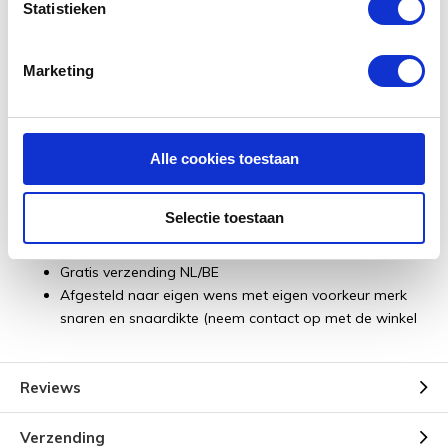
Statistieken
Marketing
De Sire V3P 4/BKS Basgitaar wordt geleverd inclusief:
Alle cookies toestaan
3 jaar garantie
50% korting op eerste
servicebeurt
(geldig tot 6
Selectie toestaan
maanden na aankoopdatum)
Inruilmogelijkheid
Gratis verzending NL/BE
Afgesteld naar eigen wens met eigen voorkeur merk
snaren en snaardikte (neem contact op met de winkel
Reviews
Verzending