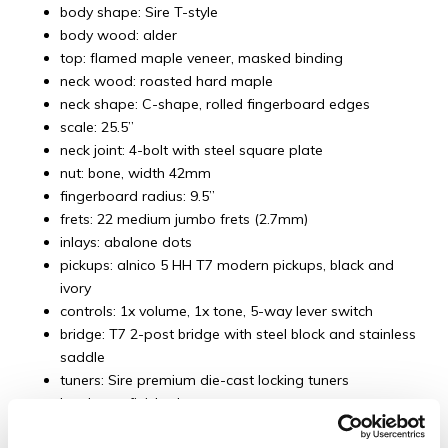
body shape: Sire T-style
body wood: alder
top: flamed maple veneer, masked binding
neck wood: roasted hard maple
neck shape: C-shape, rolled fingerboard edges
scale: 25.5”
neck joint: 4-bolt with steel square plate
nut: bone, width 42mm
fingerboard radius: 9.5”
frets: 22 medium jumbo frets (2.7mm)
inlays: abalone dots
pickups: alnico 5 HH T7 modern pickups, black and
ivory
controls: 1x volume, 1x tone, 5-way lever switch
bridge: T7 2-post bridge with steel block and stainless
saddle
tuners: Sire premium die-cast locking tuners
hardware finish: chrome
knob and switch tip: chrome and black