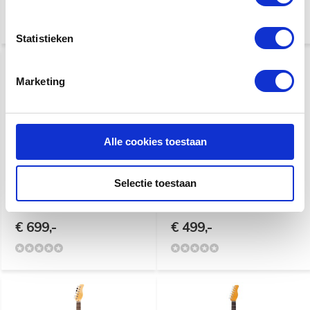
€ 499,-
€ 499,-
Statistieken
Marketing
Alle cookies toestaan
Sire T7 New Gen 3TS
Sire T3N Larry Carlton
Selectie toestaan
Larry Carlton Telecaster |
Telecaster | Tide Pool
3-Tone Sunburst
€ 699,-
€ 499,-