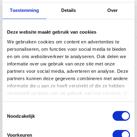
Toestemming
Details
Over
Reviews
Verzending
Deze website maakt gebruik van cookies
We gebruiken cookies om content en advertenties te
personaliseren, om functies voor social media te bieden
Gerelateerde producten
en om ons websiteverkeer te analyseren. Ook delen we
informatie over uw gebruik van onze site met onze
partners voor social media, adverteren en analyse. Deze
partners kunnen deze gegevens combineren met andere
informatie die u aan ze heeft verstrekt of die ze hebben
verzameld op basis van uw gebruik van hun services. U
gaat akkoord met onze cookies als u onze website blijft
gebruiken.
Toestemmingsselectie
Sire T3N 3TS Larry
Sire T3N Larry Carlton
Noodzakelijk
Carlton Telecaster | 3-
Telecaster | Surf Green
Tone Sunburst
Metallic
Voorkeuren