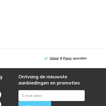
Gitaar
&
Piano
specialist
g
Ontvang de nieuwste
s
aanbiedingen en promoties