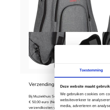
Toestemming
Verzending
Deze website maakt gebruik
We gebruiken cookies om cont
Bij Muziekhuis Souman betaalt u GEEN verzendk
websiteverkeer te analyseren
€ 50,00 euro (Nederland en België). Bestellingen o
media, adverteren en analys
verzendkosten voor een brievenbuspakket en €7,9