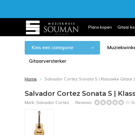
Piano kopen
Gitaar k
Kies een categorie
Muziekwinke
Gitaarversterker
Home
Salvador Cortez Sonata S | Klassieke Gitaar 
Salvador Cortez Sonata S | Klass
Merk:
Salvador Cortez
Reviews:
S
(0)