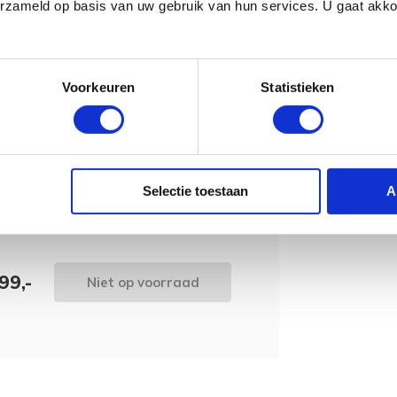
erzameld op basis van uw gebruik van hun services. U gaat akk
Voorkeuren
Statistieken
wordt 'm!
dor Cortez Sonata S |
ieke Gitaar | Spaanse Gitaar
Selectie toestaan
A
(0)
99,-
Niet op voorraad