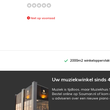
Niet op voorraad
2000m2 winkeloppervlak
Uw muziekwinkel sinds 4
Muziek is tijdloos, maar Muziekhui
Bestel online op Souman.nl of kom 
u adviseren over een nieuwe piano o