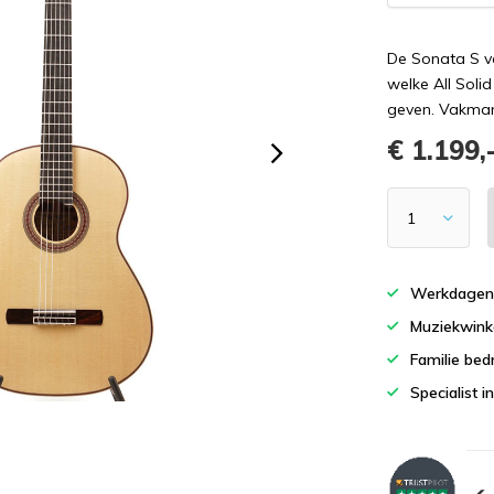
De Sonata S v
welke All Soli
geven. Vakman
€ 1.199,
Werkdagen 
Muziekwinke
Familie bedr
Specialist i