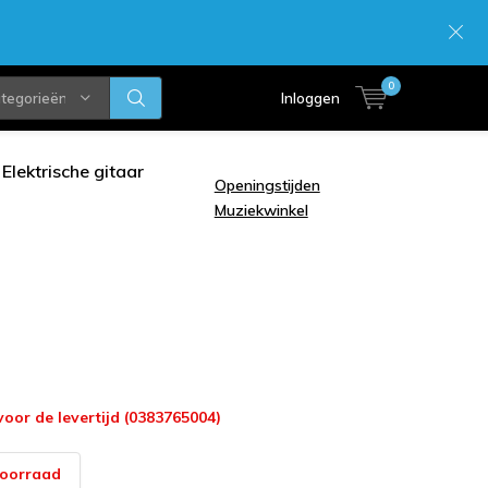
0
ategorieën
Inloggen
Elektrische gitaar
Openingstijden
Muziekwinkel
voor de levertijd (0383765004)
voorraad