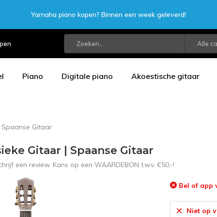
Yamaha piano kopen? Binnen een week geleverd!
open
Alle c
l
Piano
Digitale piano
Akoestische gitaar
| Spaanse Gitaar
ieke Gitaar | Spaanse Gitaar
chrijf een review. Kans op een WAARDEBON t.w.v. €50,-!
Bel of app 
Niet op 