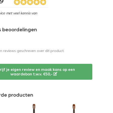
,9
ice met veel kennis van
s beoordelingen
en reviews geschreven over dit product.
rijf je eigen review en maak kans op een
waardebon t.w.v. €50,-
rde producten