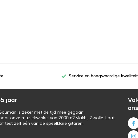
te
Service en hoogwaardige kwaliteit
5 jaar
Vol
on
s Souman is zeker met de tijd mee gegaan!
naar onze muziekwinkel van 2000m2 vlakbij Zwolle. Laat
f test zelf één van de speelklare gitaren.