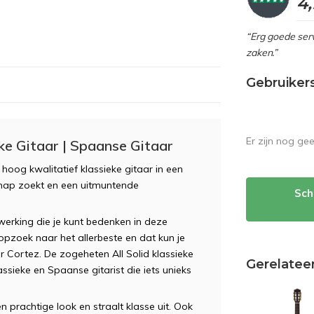
4
“Erg goede serv
zaken.”
Gebruiker
Er zijn nog ge
ke Gitaar | Spaanse Gitaar
oog kwalitatief klassieke gitaar in een
chap zoekt en een uitmuntende
Sch
rking die je kunt bedenken in deze
opzoek naar het allerbeste en dat kun je
 Cortez. De zogeheten All Solid klassieke
Gerelatee
assieke en Spaanse gitarist die iets unieks
prachtige look en straalt klasse uit. Ook