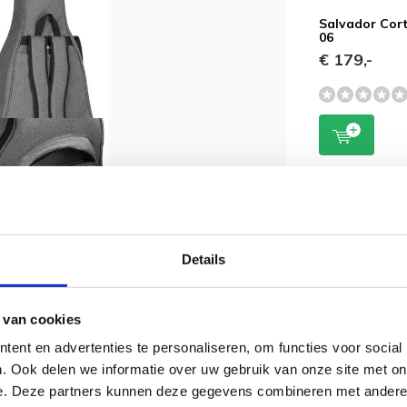
Salvador Cor
06
€ 179,-
Details
 van cookies
ent en advertenties te personaliseren, om functies voor social
osten wanneer u een aankoop doet boven
. Ook delen we informatie over uw gebruik van onze site met on
nder € 50,00 euro betaalt u € 4,50 euro
e. Deze partners kunnen deze gegevens combineren met andere i
5 voor een normaal pakket.