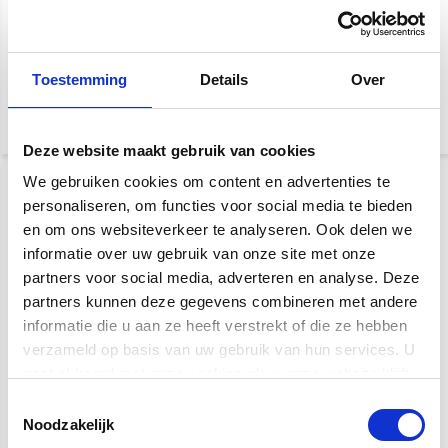
Roland RPB-D500PE
Roland RPB-D400PE
Dubbele Pianobank
Dubbele Pianobank
Hoogglans Zwart
Hoogglans Zwart
Toestemming
Details
Over
€ 249,-
€ 219,-
€ 380,-
€ 330,-
Deze website maakt gebruik van cookies
We gebruiken cookies om content en advertenties te
personaliseren, om functies voor social media te bieden
en om ons websiteverkeer te analyseren. Ook delen we
informatie over uw gebruik van onze site met onze
partners voor social media, adverteren en analyse. Deze
partners kunnen deze gegevens combineren met andere
informatie die u aan ze heeft verstrekt of die ze hebben
Roland RPB-D400RW
Roland RPB-D300RW
verzameld op basis van uw gebruik van hun services. U
Dubbele Pianobank
Dubbele Pianobank
Rosewood
gaat akkoord met onze cookies als u onze website blijft
Rosewood
gebruiken.
Toestemmingsselectie
€ 219,-
€ 159,-
€ 330,-
€ 255,-
Noodzakelijk