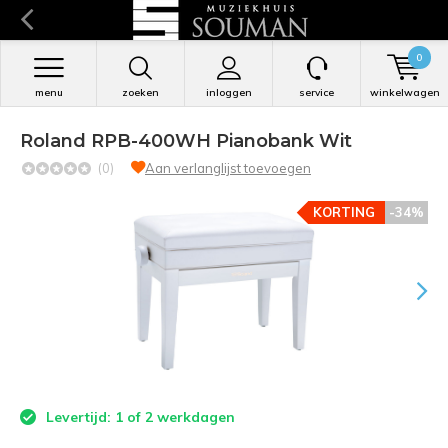
0
menu
zoeken
inloggen
service
winkelwagen
Roland RPB-400WH Pianobank Wit
(0)
Aan verlanglijst toevoegen
KORTING
-34%
Levertijd: 1 of 2 werkdagen