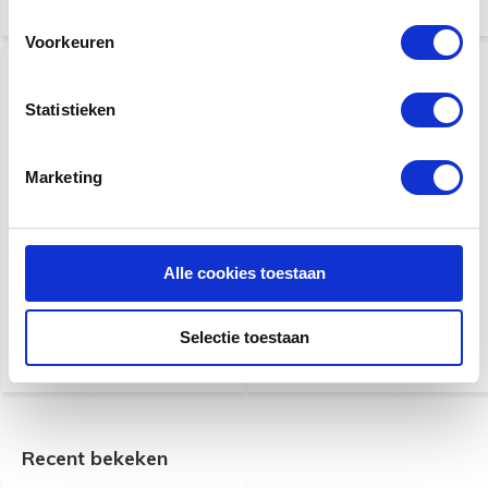
Voorkeuren
Statistieken
Marketing
Roland RPB-D300BK
Roland RPB-D100RW
Dubbele Pianobank Zwart
Dubbele Pianobank
Alle cookies toestaan
Rosewood
€ 159,-
€ 119,-
€ 255,-
€ 185,-
Selectie toestaan
Recent bekeken