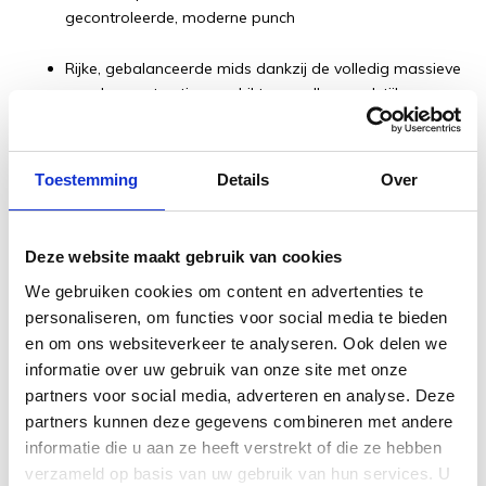
gecontroleerde, moderne punch
Rijke, gebalanceerde mids dankzij de volledig massieve
sapele-constructie, geschikt voor elke speelstijl
Doordat de gitaar volledig uit massief hout is gebouwd,
opent en verdiept de klank zich naarmate je meer speelt. De
Toestemming
Details
Over
Performing Artist‑hals met High Performance Taper voelt
direct vertrouwd aan en maakt lange speelsessies
moeiteloos, terwijl de diepe cutaway je volledige toegang
Deze website maakt gebruik van cookies
geeft tot de hoogste frets.
We gebruiken cookies om content en advertenties te
personaliseren, om functies voor social media te bieden
en om ons websiteverkeer te analyseren. Ook delen we
Look & bouwkwaliteit
informatie over uw gebruik van onze site met onze
De satin afwerking geeft de SC‑10E Modern Sapele een
partners voor social media, adverteren en analyse. Deze
moderne, ingetogen uitstraling die perfect aansluit bij
partners kunnen deze gegevens combineren met andere
Martin’s strakke, functionele designfilosofie. Het
informatie die u aan ze heeft verstrekt of die ze hebben
minimalistische uiterlijk legt de nadruk op wat écht telt: klank,
verzameld op basis van uw gebruik van hun services. U
speelcomfort en betrouwbaarheid. Dankzij de innovatieve