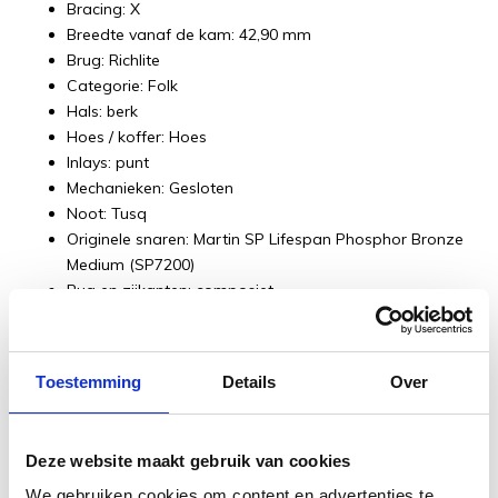
Bracing: X
Breedte vanaf de kam: 42,90 mm
Brug: Richlite
Categorie: Folk
Hals: berk
Hoes / koffer: Hoes
Inlays: punt
Mechanieken: Gesloten
Noot: Tusq
Originele snaren: Martin SP Lifespan Phosphor Bronze
Medium (SP7200)
Rug en zijkanten: composiet
Schaal (mm): 584 mm
Snaren: metaal
Toets: Richlite
Toestemming
Details
Over
Vorm Aantal de hals: modified low oval
Deze website maakt gebruik van cookies
We gebruiken cookies om content en advertenties te