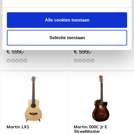
Alle cookies toestaan
Martin LX1RE | Travel
Martin LX1E
Guitar | Rosewood | Kleine
Selectie toestaan
Gitaar
€ 599,-
€ 599,-
Martin LX1
Martin 000C Jr E
StreetMaster