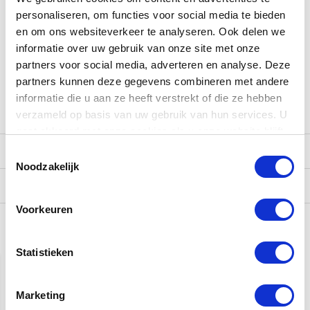
Contact
personaliseren, om functies voor social media te bieden
Wil je meer weten of heb je een vraag over dit product? Kom
en om ons websiteverkeer te analyseren. Ook delen we
dan eens langs in de winkel waar onze gitaar experts je alles
informatie over uw gebruik van onze site met onze
over de instrumenten kunnen vertellen onder het genot van
partners voor social media, adverteren en analyse. Deze
een kopje koffie, thee of een frisje! Ook kun je contact met
partners kunnen deze gegevens combineren met andere
ons opnemen via de mail (
[email protected]
) of telefoon
informatie die u aan ze heeft verstrekt of die ze hebben
(038-3765004).
verzameld op basis van uw gebruik van hun services. U
gaat akkoord met onze cookies als u onze website blijft
gebruiken.
Reviews
Toestemmingsselectie
Noodzakelijk
Verzending
Voorkeuren
Gerelateerde producten
Statistieken
Marketing