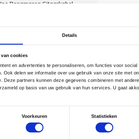
 Joe Bonamassa Gitaarkabel
ilentPLUG - 3 meter
(1)
Details
,95
Niet op voorraad
 van cookies
ent en advertenties te personaliseren, om functies voor social
Klotz KIK Pro
Instrumentkab
. Ook delen we informatie over uw gebruik van onze site met on
4,5 meter
e. Deze partners kunnen deze gegevens combineren met andere i
€ 27,95
erzameld op basis van uw gebruik van hun services. U gaat akk
Voorkeuren
Statistieken