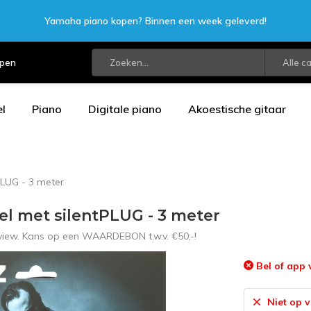
Yamaha piano kopen? Binnen een week geleverd!
open
Alle c
l
Piano
Digitale piano
Akoestische gitaar
PLUG - 3 meter
l met silentPLUG - 3 meter
eview. Kans op een WAARDEBON t.w.v. €50,-!
Bel of app 
Niet op 