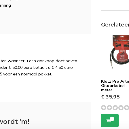
erming
m
Gerelatee
osten wanneer u een aankoop doet boven
nder € 50,00 euro betaalt u € 4,50 euro
5 voor een normaal pakket.
Klotz Pro Arti
Gitaarkabel -
meter
€ 35,95
wordt 'm!