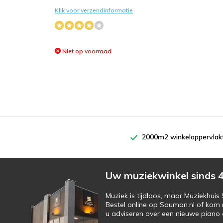
Klik voor verzendinformatie
Niet op voorraad
2000m2 winkeloppervlak
Uw muziekwinkel sinds 4
Muziek is tijdloos, maar Muziekhui
Bestel online op Souman.nl of kom 
u adviseren over een nieuwe piano o