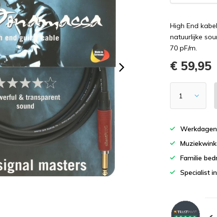
High End kabel
natuurlijke so
70 pF/m.
€ 59,95
Werkdagen 
Muziekwinke
Familie bedr
Specialist i