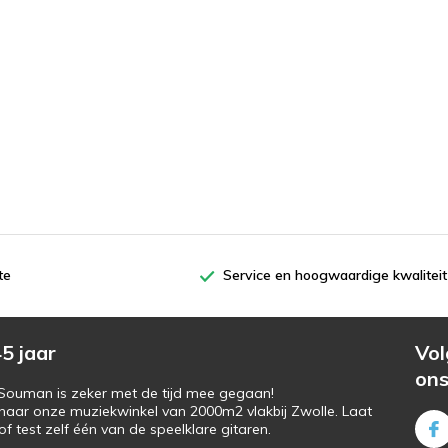
te
Service en hoogwaardige kwaliteit
5 jaar
Vol
on
s Souman is zeker met de tijd mee gegaan!
naar onze muziekwinkel van 2000m2 vlakbij Zwolle. Laat
f test zelf één van de speelklare gitaren.