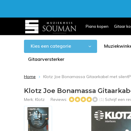
Piano kopen
Gitaar k
Kies een categorie
Muziekwinke
Gitaarversterker
Home
Klotz Joe Bonamassa Gitaarkabel met silent
Klotz Joe Bonamassa Gitaarkabe
Merk:
Klotz
Reviews:
Schrijf een r
(1)