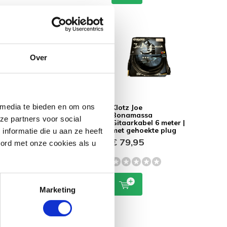
Over
 media te bieden en om ons
Klotz La Grange
Klotz Joe
el -
Supreme
Bonamassa
ze partners voor social
Gitaarkabel 3 meter
Gitaarkabel 6 meter |
met gehoekte plug
nformatie die u aan ze heeft
€ 79,95
€ 79,95
oord met onze cookies als u
Marketing