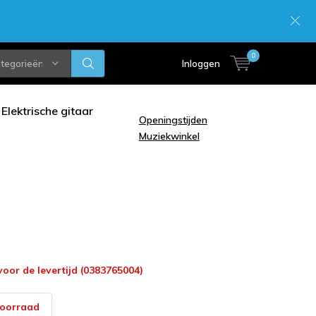
0
ategorieën
Inloggen
Elektrische gitaar
Openingstijden
Muziekwinkel
voor de levertijd (0383765004)
voorraad