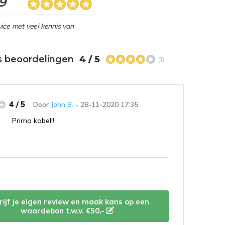
,9
ice met veel kennis van
s beoordelingen
4 / 5
(1)
4 / 5
Door
John B.
- 28-11-2020 17:35
Prima kabel!!
rijf je eigen review en maak kans op een
waardebon t.w.v. €50,-