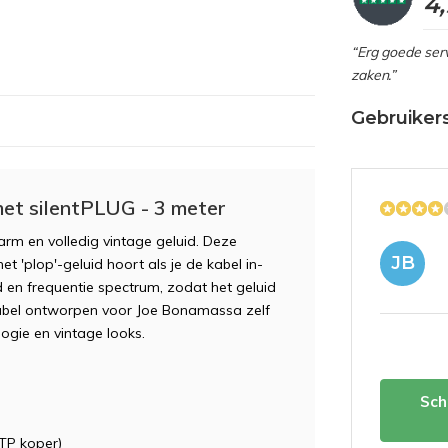
4
“Erg goede serv
zaken.”
Gebruiker
et silentPLUG - 3 meter
rm en volledig vintage geluid. Deze
JB
t 'plop'-geluid hoort als je de kabel in-
d en frequentie spectrum, zodat het geluid
abel ontworpen voor Joe Bonamassa zelf
ogie en vintage looks.
Sch
TP koper)