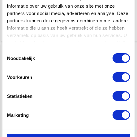
Gitaar Standaard voor 5
Polish Cloth
informatie over uw gebruik van onze site met onze
gitaren met wieltjes
partners voor social media, adverteren en analyse. Deze
partners kunnen deze gegevens combineren met andere
€ 159,-
€ 6,95
informatie die u aan ze heeft verstrekt of die ze hebben
verzameld op basis van uw gebruik van hun services. U
gaat akkoord met onze cookies als u onze website blijft
gebruiken.
Toestemmingsselectie
Noodzakelijk
Voorkeuren
Statistieken
Martin & Co | String
Hercules HCGS-523B+
Action Gauge
Gitaar Standaard voor 3
gitaren met wieltjes
Marketing
€ 31,95
€ 129,-