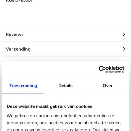
(038-3765004).
Reviews
Verzending
Gerelateerde producten
Toestemming
Details
Over
Deze website maakt gebruik van cookies
We gebruiken cookies om content en advertenties te
personaliseren, om functies voor social media te bieden
en om ons websiteverkeer te analyseren. Ook delen we
Hercules HCGS-525B+
Martin & Co | Microfiber