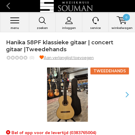
0
menu
zoeken
inloggen
service
winkelwagen
Hanika 58PF klassieke gitaar | concert
gitaar |Tweedehands
(0)
Aan verlanglijst toevoegen
TWEEDEHANDS
Bel of app voor de levertijd (0383765004)