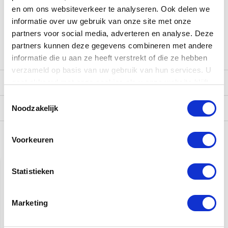
dan langs in onze
winkel
, waar onze gitaarexperts je graag
en om ons websiteverkeer te analyseren. Ook delen we
verder helpen. Geniet van een persoonlijk adviesgesprek
informatie over uw gebruik van onze site met onze
onder het genot van een kopje koffie, thee of fris. Natuurlijk
partners voor social media, adverteren en analyse. Deze
kun je ons ook bereiken via e-mail
partners kunnen deze gegevens combineren met andere
(
[email protected]
),
whatsapp
of telefoon (038-3765004).
informatie die u aan ze heeft verstrekt of die ze hebben
verzameld op basis van uw gebruik van hun services. U
Reviews
gaat akkoord met onze cookies als u onze website blijft
gebruiken.
Toestemmingsselectie
Verzending
Noodzakelijk
Voorkeuren
Gerelateerde producten
Statistieken
Marketing