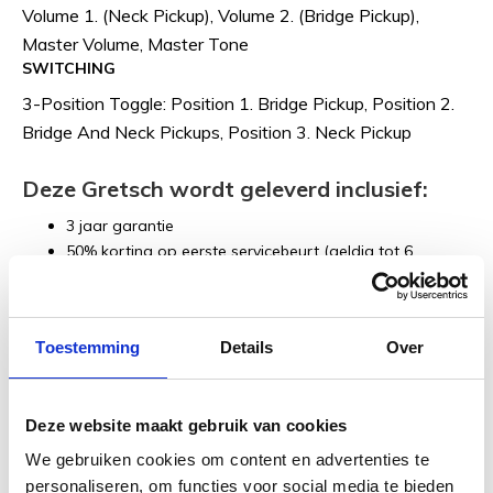
Volume 1. (Neck Pickup), Volume 2. (Bridge Pickup),
Master Volume, Master Tone
SWITCHING
3-Position Toggle: Position 1. Bridge Pickup, Position 2.
Bridge And Neck Pickups, Position 3. Neck Pickup
Deze Gretsch wordt geleverd inclusief:
3 jaar garantie
50% korting op eerste servicebeurt (geldig tot 6
maanden na aankoopdatum)
Gratis verzending
Inruilmogelijkheid
Toestemming
Details
Over
Deze website maakt gebruik van cookies
Kom langs in onze showroom!
We gebruiken cookies om content en advertenties te
Heb je vragen of wil je het instrument zelf uitproberen? Kom
personaliseren, om functies voor social media te bieden