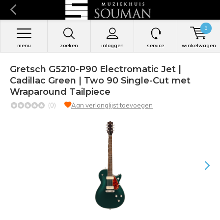
0
menu
zoeken
inloggen
service
winkelwagen
Gretsch G5210-P90 Electromatic Jet |
Cadillac Green | Two 90 Single-Cut met
Wraparound Tailpiece
(0)
Aan verlanglijst toevoegen