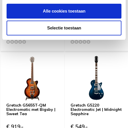
Alle cookies toestaan
Gretsch G5230T
Gretsch G9202 Honey
Electromatic Jet FT
Dipper | Resonator
Vintage White/London
Grey
Selectie toestaan
€ 649,-
€ 999,-
Gretsch G5655T-QM
Gretsch G5220
Electromatic met Bigsby |
Electromatic Jet | Midnight
Sweet Tea
Sapphire
€ 919,-
€ 549,-