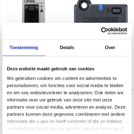
Toestemming
Details
Over
Boss FS-7 | Dual
Boss BT-DUAL Bluetooth
Footswitch
Audio MIDI Dual Adaptor
Deze website maakt gebruik van cookies
€ 76,-
€ 35,-
€ 39,-
We gebruiken cookies om content en advertenties te
personaliseren, om functies voor social media te bieden
en om ons websiteverkeer te analyseren. Ook delen we
informatie over uw gebruik van onze site met onze
partners voor social media, adverteren en analyse. Deze
partners kunnen deze gegevens combineren met andere
informatie die u aan ze heeft verstrekt of die ze hebben
verzameld op basis van uw gebruik van hun services. U