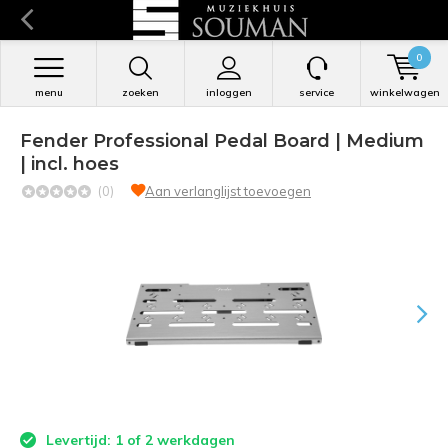
0
menu
zoeken
inloggen
service
winkelwagen
Fender Professional Pedal Board | Medium
| incl. hoes
(0)
Aan verlanglijst toevoegen
Levertijd: 1 of 2 werkdagen