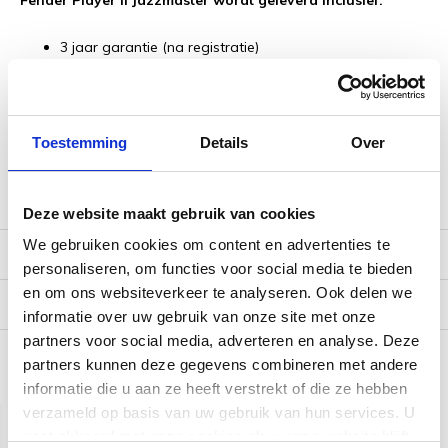
Fender Player II Jazzmaster wordt geleverd inclusief:
3 jaar garantie (na registratie)
50% korting op eerste
servicebeurt
(geldig tot 6
maanden na aankoopdatum)
Inruilmogelijkheid
Gratis verzending NL/BE
Toestemming
Details
Over
Afgesteld naar eigen wens met eigen voorkeur merk
snaren en snaardikte (neem contact op met de winkel)
Deze website maakt gebruik van cookies
We gebruiken cookies om content en advertenties te
Reviews
personaliseren, om functies voor social media te bieden
en om ons websiteverkeer te analyseren. Ook delen we
Verzending
informatie over uw gebruik van onze site met onze
partners voor social media, adverteren en analyse. Deze
partners kunnen deze gegevens combineren met andere
Gerelateerde producten
informatie die u aan ze heeft verstrekt of die ze hebben
verzameld op basis van uw gebruik van hun services. U
gaat akkoord met onze cookies als u onze website blijft