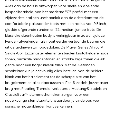
maar is van binnen helemaal klaar voor de moderne gitarist.
Alles aan de hals is ontworpen voor snelle en vloeiende
bespeelbaarheid, van het moderne "C"-profiel met een
zijdezachte satijnen urethaanlak aan de achterkant tot de
comfortabele palissander toets met een radius van 9,5 inch,
gladde afgeronde randen en 22 medium jumbo frets. De
klassieke elzenhouten body is verkrijgbaar in zowel tijdloze
Fender-afwerkingen als nooit eerder vertoonde kleuren die
uit de archieven zijn opgedoken. De Player Series Alnico V
Single-Coil Jazzmaster elementen bieden kristalheldere hoge
tonen, muzikale middentonen en strakke lage tonen die elk
genre naar een hoger niveau tillen. Met de 3-standen
schakelaar kun je eenvoudig alles instellen, van de heldere
klank van het halselement tot de scherpe bite van het
brugelement en alles daartussenin. Een 6-zadels Jazzmaster
brug met Floating Tremolo, verbeterde Mustang® zadels en
ClassicGear™ stemmechanieken zorgen voor een
nauwkeurige stemstabiliteit, waardoor je eindeloos veel
sonische mogelijkheden kunt verkennen.