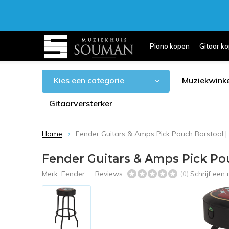
Piano kopen
Gitaar k
Kies een categorie
Muziekwinke
Gitaarversterker
Home
Fender Guitars & Amps Pick Pouch Barstool | 
Fender Guitars & Amps Pick Pouc
Merk:
Fender
Reviews:
Schrijf een
(0)