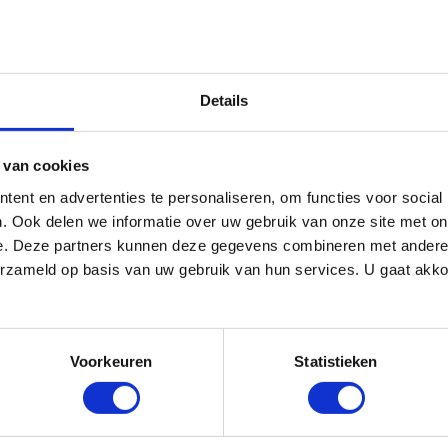
Fender Cordu
Strap | Antiqu
Details
€ 38,99
wordt 'm!
 van cookies
r Guitars & Amps Pick
ent en advertenties te personaliseren, om functies voor social
 Barstool | 30" | Black
. Ook delen we informatie over uw gebruik van onze site met on
(0)
e. Deze partners kunnen deze gegevens combineren met andere i
erzameld op basis van uw gebruik van hun services. U gaat akk
,-
Niet op voorraad
Voorkeuren
Statistieken