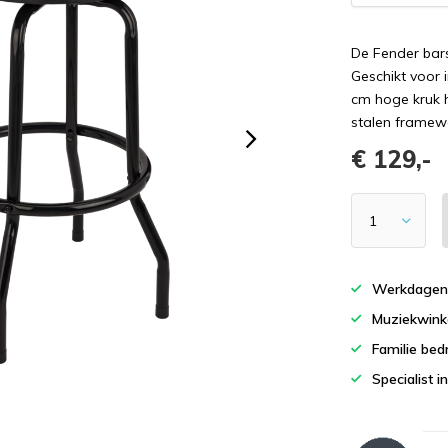
De Fender bars
Geschikt voor 
cm hoge kruk h
stalen framew
€ 129,-
Werkdagen 
Muziekwinke
Familie bedr
Specialist i