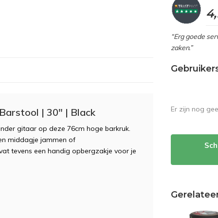
4
“Erg goede serv
zaken.”
Gebruiker
Er zijn nog ge
arstool | 30" | Black
ender gitaar op deze 76cm hoge barkruk.
 een middagje jammen of
Sch
at tevens een handig opbergzakje voor je
Gerelatee