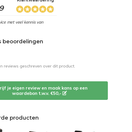
Klantwaardering
,9
ice met veel kennis van
s beoordelingen
en reviews geschreven over dit product.
rijf je eigen review en maak kans op een
waardebon t.w.v. €50,-
rde producten