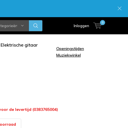
0
ategorieën
Inloggen
Elektrische gitaar
Openingstijden
Muziekwinkel
voor de levertijd (0383765004)
voorraad