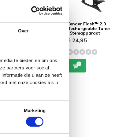
ray
Fender Corduray
Fender Flash™ 2.0
e Olive
Strap | Antique
Rechargeable Tuner
Over
Cherry
| Stemapparaat
€ 33,95
€ 24,95
 media te bieden en om ons
ze partners voor social
nformatie die u aan ze heeft
oord met onze cookies als u
Marketing