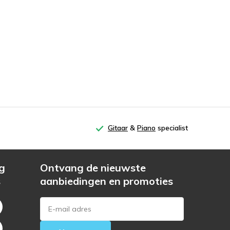
Gitaar
&
Piano
specialist
g
Ontvang de nieuwste
s
aanbiedingen en promoties