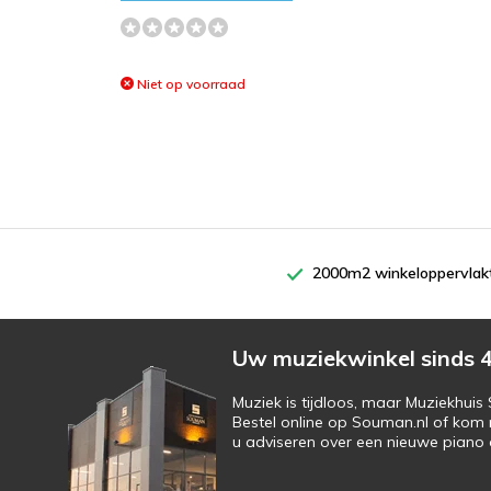
Niet op voorraad
2000m2 winkeloppervlak
Uw muziekwinkel sinds 4
Muziek is tijdloos, maar Muziekhui
Bestel online op Souman.nl of kom 
u adviseren over een nieuwe piano o