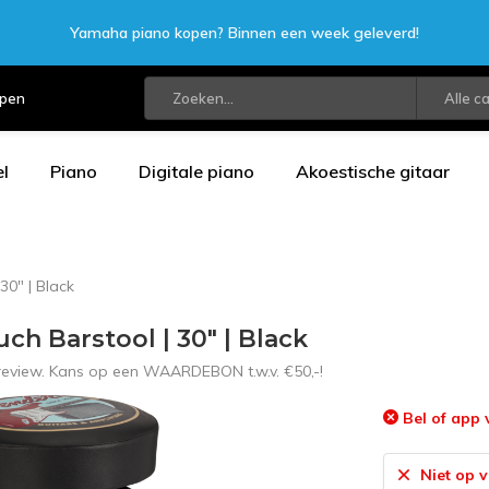
Yamaha piano kopen? Binnen een week geleverd!
open
Alle c
l
Piano
Digitale piano
Akoestische gitaar
30" | Black
h Barstool | 30" | Black
 review. Kans op een WAARDEBON t.w.v. €50,-!
Bel of app 
Niet op 