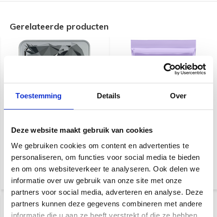
Gerelateerde producten
Toestemming
Details
Over
Ernie Ball Silver Slinky
Ernie Ball Ultra Slinky
John Mayer 3-Pack in Box
Deze website maakt gebruik van cookies
2227
We gebruiken cookies om content en advertenties te
personaliseren, om functies voor social media te bieden
€ 44,95
€ 9,95
en om ons websiteverkeer te analyseren. Ook delen we
informatie over uw gebruik van onze site met onze
partners voor social media, adverteren en analyse. Deze
partners kunnen deze gegevens combineren met andere
informatie die u aan ze heeft verstrekt of die ze hebben