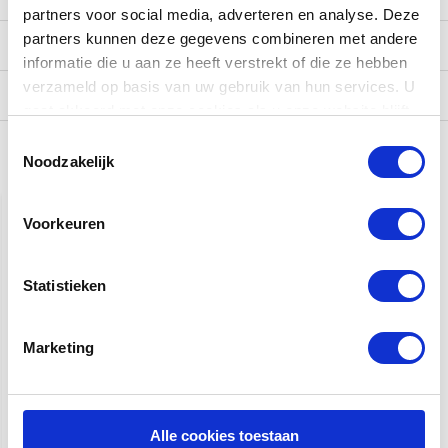
partners voor social media, adverteren en analyse. Deze
partners kunnen deze gegevens combineren met andere
Reviews
informatie die u aan ze heeft verstrekt of die ze hebben
verzameld op basis van uw gebruik van hun services. U
Verzending
gaat akkoord met onze cookies als u onze website blijft
gebruiken.
Toestemmingsselectie
Noodzakelijk
Gerelateerde producten
Voorkeuren
Statistieken
Marketing
Elixir 19052 Electric
Elixir 19027 Electric
Optiweb Super Light 10-
Optiweb Super Light 9-46
46 snarenset
snarenset
Alle cookies toestaan
€ 18,95
€ 18,95