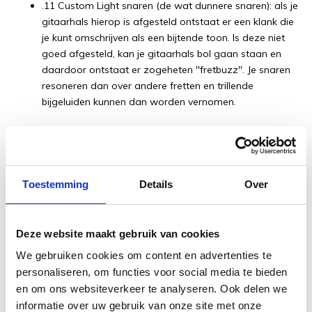
.11 Custom Light snaren (de wat dunnere snaren): als je
gitaarhals hierop is afgesteld ontstaat er een klank die
je kunt omschrijven als een bijtende toon. Is deze niet
goed afgesteld, kan je gitaarhals bol gaan staan en
daardoor ontstaat er zogeheten ''fretbuzz''. Je snaren
resoneren dan over andere fretten en trillende
bijgeluiden kunnen dan worden vernomen.
Voor elektrische gitaren, basgitaren of klassieke gitaren geldt
eigenlijk hetzelfde; ga naar de gitaarwinkel om erachter te
komen welke snaren het beste voor je gitaar zijn geschikt.
Welk merk, welke dikte, afstelling van je hals e.d.
Toestemming
Details
Over
Wil je meer informatie over snaren, welke dikte snaar het
beste geschikt is voor je gitaar, hoe je een setje snaren
Deze website maakt gebruik van cookies
vervangt en al hetgeen wat hiermee te maken heeft? Kom
We gebruiken cookies om content en advertenties te
dan vrijblijvend eens naar Muziekhuis Souman en we vertellen
personaliseren, om functies voor social media te bieden
je graag alles over gitaarsnaren. De verschillen tussen
en om ons websiteverkeer te analyseren. Ook delen we
merken, wel of niet gecoat, en ga zo maar door!
informatie over uw gebruik van onze site met onze