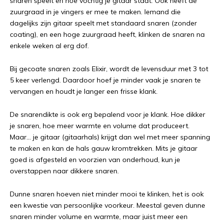
snaren speelt en hoe vochtig je gitaar staat. Ook heeft de
zuurgraad in je vingers er mee te maken. Iemand die
dagelijks zijn gitaar speelt met standaard snaren (zonder
coating), en een hoge zuurgraad heeft, klinken de snaren na
enkele weken al erg dof.
Bij gecoate snaren zoals Elixir, wordt de levensduur met 3 tot
5 keer verlengd. Daardoor hoef je minder vaak je snaren te
vervangen en houdt je langer een frisse klank.
De snarendikte is ook erg bepalend voor je klank. Hoe dikker
je snaren, hoe meer warmte en volume dat produceert.
Maar... je gitaar (gitaarhals) krijgt dan wel met meer spanning
te maken en kan de hals gauw kromtrekken. Mits je gitaar
goed is afgesteld en voorzien van onderhoud, kun je
overstappen naar dikkere snaren.
Dunne snaren hoeven niet minder mooi te klinken, het is ook
een kwestie van persoonlijke voorkeur. Meestal geven dunne
snaren minder volume en warmte, maar juist meer een