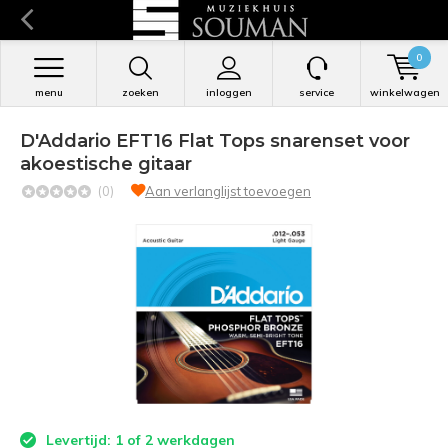
0
menu
zoeken
inloggen
service
winkelwagen
D'Addario EFT16 Flat Tops snarenset voor
akoestische gitaar
(0)
Aan verlanglijst toevoegen
Levertijd: 1 of 2 werkdagen