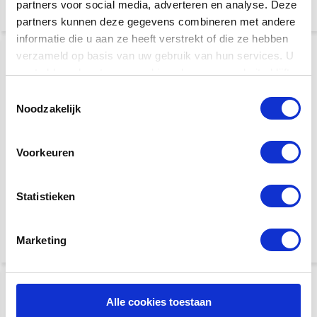
partners voor social media, adverteren en analyse. Deze
partners kunnen deze gegevens combineren met andere
informatie die u aan ze heeft verstrekt of die ze hebben
verzameld op basis van uw gebruik van hun services. U
gaat akkoord met onze cookies als u onze website blijft
gebruiken.
Toestemmingsselectie
Noodzakelijk
Voorkeuren
D'Addario EJ24
D'Addario EJ83M
snarenset voor Gypsy
gitaar
Statistieken
€ 12,95
€ 19,95
Marketing
Alle cookies toestaan