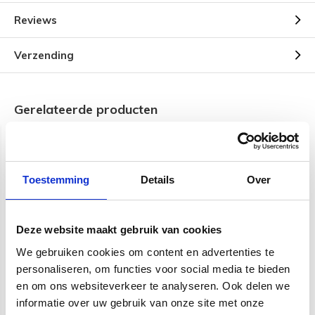
Reviews
Verzending
Gerelateerde producten
Toestemming
Details
Over
Deze website maakt gebruik van cookies
D'Addario EJ12 Acoustic
D'Addario EJ83L snarenset
We gebruiken cookies om content en advertenties te
snarenset
voor Gypsy Jazz gitaar
personaliseren, om functies voor social media te bieden
.010 - .044
en om ons websiteverkeer te analyseren. Ook delen we
€ 12,95
€ 19,95
informatie over uw gebruik van onze site met onze