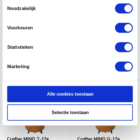
Toestemmingsselectie
Noodzakelijk
Voorkeuren
Crafter MIND T-2500e ALK
Crafter MIND G-16e
DL
Fingerstyle Series
Statistieken
€ 2.299,-
€ 699,-
Marketing
Alle cookies toestaan
Selectie toestaan
Crafter MIND T-17e
Crafter MIND G-17e