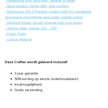
- Headstock logo and inlay : Mother of pearl
- Body binding: White ABS, with purfling
- Electronics: DS-2 Preamp system with Pro condenser
gooseneck microphone and under-saddle pickup
- Machine heads: Grover vintage look oval tuners
- Strings: Elixir, Gauge .012 - .053
- Finish: Satin
- Colour: Natural
Deze Crafter wordt geleverd inclusief:
3 jaar garantie
50% korting op eerste onderhoudsbeurt
Inruilmogelijkheid
Gratis verzending