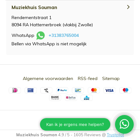
Muziekhuis Souman
Rendementstraat 1
8094 RA Hattemerbroek (vlakbij Zwolle)
WhatsApp
+31383765004
Bellen via WhatsApp is niet mogelijk
Algemene voorwaarden
RSS-feed
Sitemap
© 2026 -
Souman.nl
Muziekhuis Souman
4,9
/
5
-
1605
Reviews @
Trustpilot