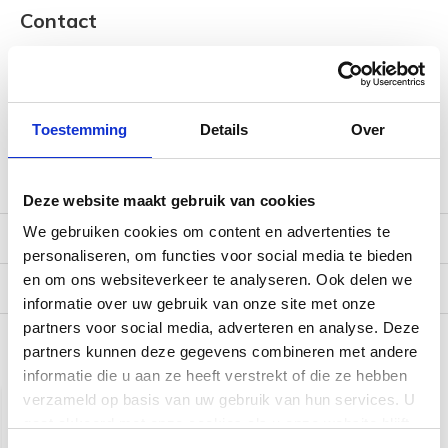
Contact
Wil je meer weten of heb je een vraag over dit product? Kom
dan eens langs in de winkel waar onze gitaar experts je alles
over de instrumenten kunnen vertellen onder het genot van
een kopje koffie, thee of een frisje! Ook kun je contact met
Toestemming
Details
Over
ons opnemen via de mail (
[email protected]
) of telefoon
(038-3765004).
Deze website maakt gebruik van cookies
We gebruiken cookies om content en advertenties te
Reviews
personaliseren, om functies voor social media te bieden
en om ons websiteverkeer te analyseren. Ook delen we
Verzending
informatie over uw gebruik van onze site met onze
partners voor social media, adverteren en analyse. Deze
partners kunnen deze gegevens combineren met andere
Gerelateerde producten
informatie die u aan ze heeft verstrekt of die ze hebben
verzameld op basis van uw gebruik van hun services. U
gaat akkoord met onze cookies als u onze website blijft
gebruiken.