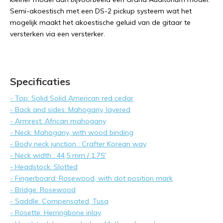
Semi-akoestisch met een DS-2 pickup systeem wat het
mogelijk maakt het akoestische geluid van de gitaar te
versterken via een versterker.
Specificaties
- Top: Solid Solid American red cedar
- Back and sides: Mahogany, layered
- Armrest: African mahogany
- Neck: Mahogany, with wood binding
- Body neck junction : Crafter Korean way
- Neck width : 44,5 mm / 1.75'
- Headstock: Slotted
- Fingerboard: Rosewood, with dot position mark
- Bridge: Rosewood
- Saddle: Compensated, Tusq
- Rosette: Herringbone inlay