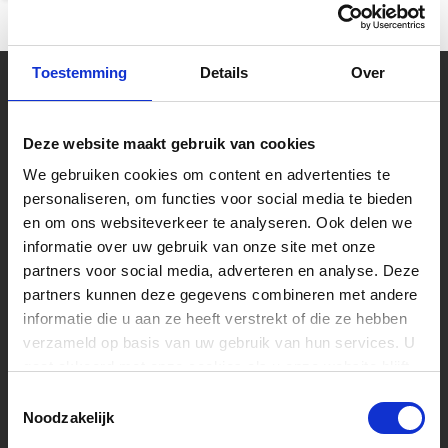
Toestemming
Details
Over
Uw muziekwinkel sinds 45 jaar
Muziek is tijdloos, maar Muziekhuis
Deze website maakt gebruik van cookies
Souman is zeker met de tijd mee gegaan!
Bestel online op Souman.nl of kom naar
We gebruiken cookies om content en advertenties te
onze muziekwinkel van 2000m2 vlakbij
Zwolle. Laat u adviseren over een nieuwe
personaliseren, om functies voor social media te bieden
piano of test zelf één van de speelklare
en om ons websiteverkeer te analyseren. Ook delen we
gitaren.
informatie over uw gebruik van onze site met onze
partners voor social media, adverteren en analyse. Deze
Volg ons
partners kunnen deze gegevens combineren met andere
informatie die u aan ze heeft verstrekt of die ze hebben
verzameld op basis van uw gebruik van hun services. U
gaat akkoord met onze cookies als u onze website blijft
Ontvang de nieuwste aanbiedingen en
promoties
gebruiken.
Toestemmingsselectie
Noodzakelijk
Abonneer