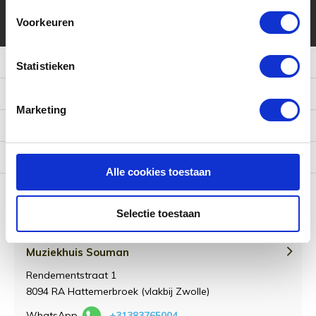
* Lees hier de wettelijke beperkingen
Voorkeuren
Meer informatie
Statistieken
Klantenservice
Marketing
Mijn account
Categorieën
Alle cookies toestaan
Contact
Selectie toestaan
Muziekhuis Souman
Rendementstraat 1
8094 RA Hattemerbroek (vlakbij Zwolle)
WhatsApp
+31383765004