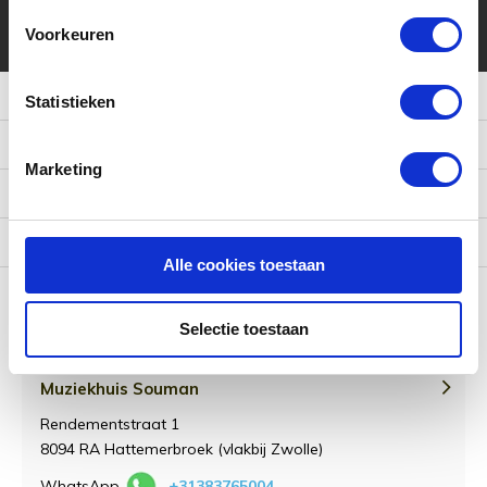
* Lees hier de wettelijke beperkingen
Voorkeuren
Meer informatie
Statistieken
Klantenservice
Marketing
Mijn account
Categorieën
Alle cookies toestaan
Contact
Selectie toestaan
Muziekhuis Souman
Rendementstraat 1
8094 RA Hattemerbroek (vlakbij Zwolle)
WhatsApp
+31383765004