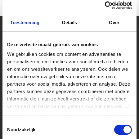
Toestemming
Details
Over
Uw muziekwinkel sinds 45 jaar
Muziek is tijdloos, maar Muziekhuis
Deze website maakt gebruik van cookies
Souman is zeker met de tijd mee gegaan!
Bestel online op Souman.nl of kom naar
We gebruiken cookies om content en advertenties te
onze muziekwinkel van 2000m2 vlakbij
Zwolle. Laat u adviseren over een nieuwe
personaliseren, om functies voor social media te bieden
piano of test zelf één van de speelklare
en om ons websiteverkeer te analyseren. Ook delen we
gitaren.
informatie over uw gebruik van onze site met onze
partners voor social media, adverteren en analyse. Deze
Volg ons
partners kunnen deze gegevens combineren met andere
informatie die u aan ze heeft verstrekt of die ze hebben
verzameld op basis van uw gebruik van hun services. U
gaat akkoord met onze cookies als u onze website blijft
Ontvang de nieuwste aanbiedingen en
promoties
gebruiken.
Toestemmingsselectie
Noodzakelijk
Abonneer