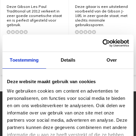
Deze Gibson Les Paul
Deze gitaar is een uitstekend
Traditional uit 2012 verkeert in
voorbeeld van de Gibson J-
zeer goede cosmetische staat
185, in zeer goede staat, met
en is perfect afgesteld voor
slechts minimale
gebruik.
gebruikssporen.
Klik voor verzendinformatie
Klik voor verzendinformatie
€ 1.899,-
€ 3.299,-
Toestemming
Details
Over
Niet op voorraad
Niet op voorraad
Deze website maakt gebruik van cookies
We gebruiken cookies om content en advertenties te
personaliseren, om functies voor social media te bieden
Uw muziekwinkel sinds 45 jaar
en om ons websiteverkeer te analyseren. Ook delen we
informatie over uw gebruik van onze site met onze
Muziek is tijdloos, maar Muziekhuis
Souman is zeker met de tijd mee gegaan!
partners voor social media, adverteren en analyse. Deze
Bestel online op Souman.nl of kom naar
partners kunnen deze gegevens combineren met andere
onze muziekwinkel van 2000m2 vlakbij
informatie die u aan ze heeft verstrekt of die ze hebben