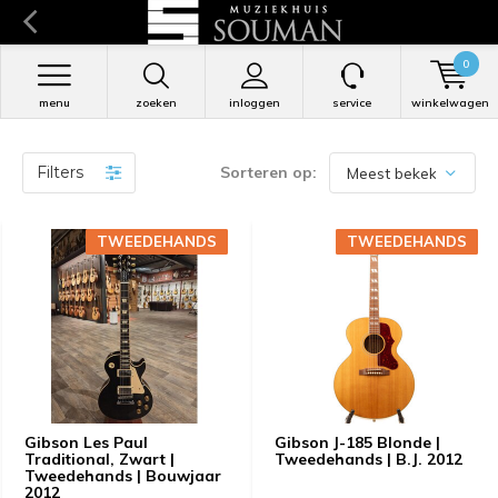
0
menu
zoeken
inloggen
service
winkelwagen
Filters
Sorteren op:
TWEEDEHANDS
TWEEDEHANDS
TWEEDEHANDS
TWEEDEHANDS
Gibson Les Paul
Gibson J-185 Blonde |
Traditional, Zwart |
Tweedehands | B.J. 2012
Tweedehands | Bouwjaar
2012