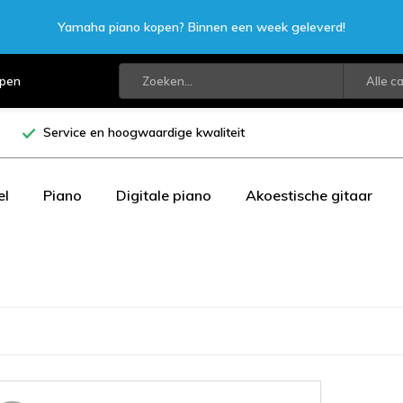
Yamaha piano kopen? Binnen een week geleverd!
open
Alle c
Service en hoogwaardige kwaliteit
el
Piano
Digitale piano
Akoestische gitaar