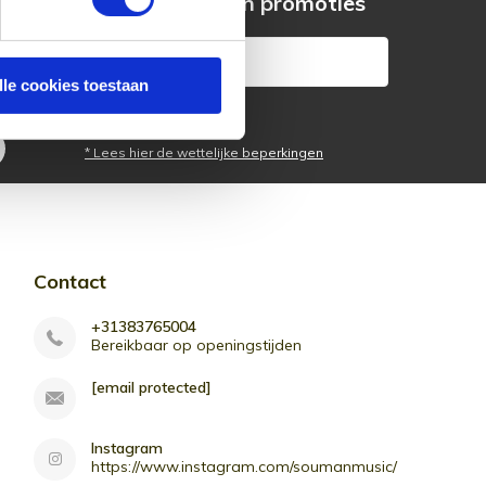
s
aanbiedingen en promoties
lle cookies toestaan
Abonneer
* Lees hier de wettelijke beperkingen
Contact
+31383765004
Bereikbaar op openingstijden
[email protected]
Instagram
https://www.instagram.com/soumanmusic/