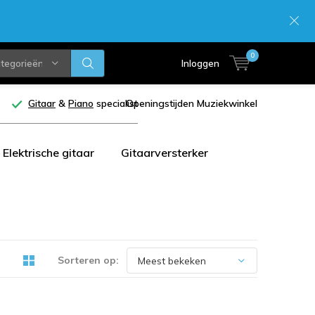
0
ategorieën
Inloggen
Gitaar
&
Piano
specialist
Openingstijden Muziekwinkel
Elektrische gitaar
Gitaarversterker
Sorteren op: