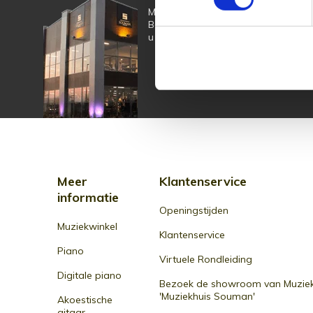
Muziek is tijdloos, maar Muziekhui
Bestel online op Souman.nl of kom 
u adviseren over een nieuwe piano o
Meer
Klantenservice
informatie
Openingstijden
Muziekwinkel
Klantenservice
Piano
Virtuele Rondleiding
Digitale piano
Bezoek de showroom van Muziek
'Muziekhuis Souman'
Akoestische
gitaar