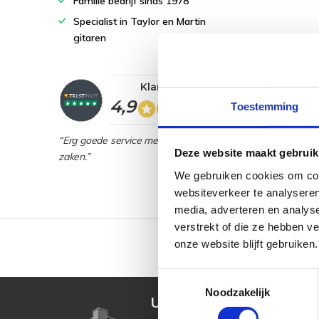
Familie bedrijf sinds 1978
Specialist in Taylor en Martin
gitaren
Klantwaardering
4,9
Toestemming
“Erg goede service met veel kennis van
Deze website maakt gebruik
zaken.”
We gebruiken cookies om cont
websiteverkeer te analyseren
media, adverteren en analys
verstrekt of die ze hebben v
onze website blijft gebruiken.
2000m2 winkeloppervlak
Toestemmingsselectie
Noodzakelijk
Uw muziekwinkel sinds 4