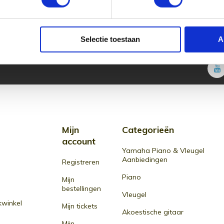
on
s Souman is zeker met de tijd mee gegaan!
naar onze muziekwinkel van 2000m2 vlakbij Zwolle. Laat
f test zelf één van de speelklare gitaren.
Selectie toestaan
A
Mijn
Categorieën
account
Yamaha Piano & Vleugel
Aanbiedingen
Registreren
Piano
Mijn
bestellingen
Vleugel
winkel
Mijn tickets
Akoestische gitaar
Mijn