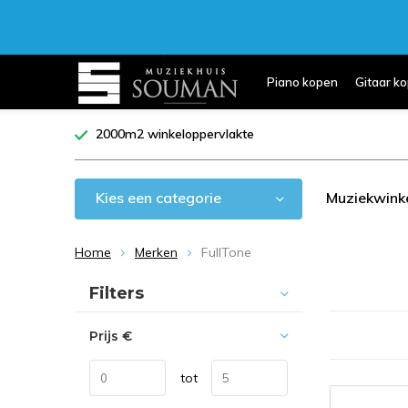
Piano kopen
Gitaar k
2000m2 winkeloppervlakte
Kies een categorie
Muziekwink
Home
Merken
FullTone
Sorteren op:
Filters
Prijs
€
tot