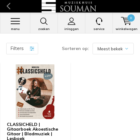
0
menu
zoeken
inloggen
service
winkelwagen
Filters
Sorteren op:
CLASSICHELD |
Gitaarboek Akoestische
Gitaar | Bladmuziek |
Lesboek