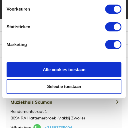
* Lees hier de wettelijke beperkingen
Voorkeuren
Meer informatie
Statistieken
Klantenservice
Marketing
Mijn account
Categorieën
Alle cookies toestaan
Contact
Selectie toestaan
Muziekhuis Souman
Rendementstraat 1
8094 RA Hattemerbroek (vlakbij Zwolle)
WhatsApp
+31383765004