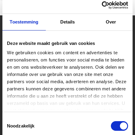
Toestemming
Details
Over
Uw muziekwinkel sinds 45 jaar
Muziek is tijdloos, maar Muziekhuis
Deze website maakt gebruik van cookies
Souman is zeker met de tijd mee gegaan!
Bestel online op Souman.nl of kom naar
We gebruiken cookies om content en advertenties te
onze muziekwinkel van 2000m2 vlakbij
Zwolle. Laat u adviseren over een nieuwe
personaliseren, om functies voor social media te bieden
piano of test zelf één van de speelklare
en om ons websiteverkeer te analyseren. Ook delen we
gitaren.
informatie over uw gebruik van onze site met onze
partners voor social media, adverteren en analyse. Deze
Volg ons
partners kunnen deze gegevens combineren met andere
informatie die u aan ze heeft verstrekt of die ze hebben
verzameld op basis van uw gebruik van hun services. U
gaat akkoord met onze cookies als u onze website blijft
Ontvang de nieuwste aanbiedingen en
promoties
gebruiken.
Toestemmingsselectie
Noodzakelijk
Abonneer