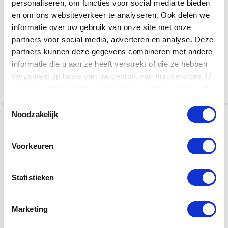
personaliseren, om functies voor social media te bieden
en om ons websiteverkeer te analyseren. Ook delen we
informatie over uw gebruik van onze site met onze
Boucher Guitar Strap
Boucher Guitar Strap
partners voor social media, adverteren en analyse. Deze
Dark Brown Leather |
Dark Brown Premium
Gitaarband
Leather | Gitaarband
partners kunnen deze gegevens combineren met andere
informatie die u aan ze heeft verstrekt of die ze hebben
€ 79,95
€ 159,95
verzameld op basis van uw gebruik van hun services. U
gaat akkoord met onze cookies als u onze website blijft
gebruiken.
Toestemmingsselectie
Noodzakelijk
Voorkeuren
Statistieken
Boucher Guitar Strap
Fender Corduray Strap |
Black Premium Leather |
Antique Olive
Marketing
Gitaarband