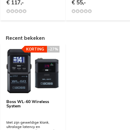
€ 117,-
€ 55,-
Recent bekeken
KORTING
-27%
Boss WL-60 Wireless
System
Met zijn geweldige klank,
ultralage latency en