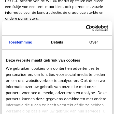
Het LCD-scherm van de WL-60 maakt opstellen niet alleen
een fluitje van een cent, maar biedt ook permanent visuele
informatie over de kanaalselectie, de draadloze sterkte en
andere parameters.
Robuuste bodypack-zender werkt met elke
Toestemming
Details
Over
gitaar of bas
Compact, licht en duurzaam: de meegeleverde WL-60T
Deze website maakt gebruik van cookies
zender is heel eenvoudig aan je instrumentriem te bevestigen!
We gebruiken cookies om content en advertenties te
De zender werkt tot 25 uur lang op twee alkaline AA-
personaliseren, om functies voor social media te bieden
batterijen, die je in enkele seconden kunt vervangen, zelfs
en om ons websiteverkeer te analyseren. Ook delen we
middenin een optreden. Met behulp van het display en de
informatie over uw gebruik van onze site met onze
selectieknoppen kun je het bedieningskanaal aanpassen
partners voor social media, adverteren en analyse. Deze
vanuit je speelpositie. En omdat de WL-60T via een korte
standaardkabel (meegeleverd) op je instrument wordt
partners kunnen deze gegevens combineren met andere
aangesloten, werkt hij met bijna elke gitaar of bas. Het is ook
informatie die u aan ze heeft verstrekt of die ze hebben
mogelijk om extra WL-60T units aan te schaffen voor het
verzameld op basis van uw gebruik van hun services. U