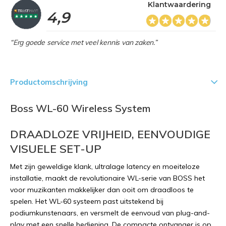
Klantwaardering
4,9
“Erg goede service met veel kennis van zaken.”
Productomschrijving
Boss WL-60 Wireless System
DRAADLOZE VRIJHEID, EENVOUDIGE
VISUELE SET-UP
Met zijn geweldige klank, ultralage latency en moeiteloze
installatie, maakt de revolutionaire WL-serie van BOSS het
voor muzikanten makkelijker dan ooit om draadloos te
spelen. Het WL-60 systeem past uitstekend bij
podiumkunstenaars, en versmelt de eenvoud van plug-and-
play met een snelle bediening. De compacte ontvanger is op