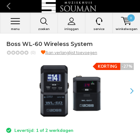
0
menu
zoeken
inloggen
service
winkelwagen
Boss WL-60 Wireless System
(0)
Aan verlanglijst toevoegen
KORTING
-27%
Levertijd: 1 of 2 werkdagen