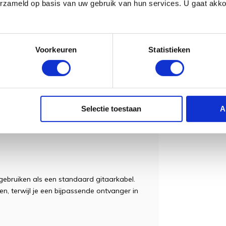
erzameld op basis van uw gebruik van hun services. U gaat akk
aadloze technologie van BOSS, die
 De reeks levert een uitzonderlijke
. De zender en ontvanger werken binnen de
dt automatisch ingesteld om rotsvaste
Voorkeuren
Statistieken
één drop-out. En met een ultra-lage
ten van een geweldig speelgevoel zonder
kunnen tegelijkertijd in één ruimte
en van draadloze vrijheid kunnen
Selectie toestaan
A
ben op het werkelijke aantal gelijktijdig
 gebruiken als een standaard gitaarkabel.
n, terwijl je een bijpassende ontvanger in