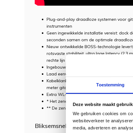
Plug-and-play draadloze systemen voor gita
instrumenten
Geen ingewikkelde installatie vereist: dock
seconden samen om de optimale draadloze 
Nieuw ontwikkelde BOSS-technologie levert
rotsvaste stabiliteit, ultra lage latency (2,3
rechte lijn zonder obstakels)*
Ingebouwde oplaadbare batterijen zorgen v
Laad eenvoudig op met een standaard USB
Kabelklank-simulatie reproduceert het natuur
Toestemming
meter gitaarkabel (alleen WL-20 model)
Extra WL-T Transmitter afzonderlijk verkrijg
* Het zendbereik kan variëren als gevolg va
Deze website maakt gebruik
** De zender functioneert 12 uur en de ontva
We gebruiken cookies om cont
websiteverkeer te analyseren
Bliksemsnelle draadloze BOSS-tech
media, adverteren en analys