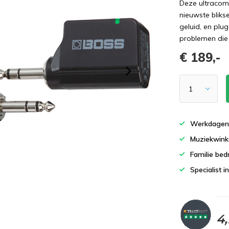
Deze ultracom
nieuwste bliks
geluid, en plu
problemen die
€ 189,-
Werkdagen 
Muziekwinke
Familie bedr
Specialist i
4