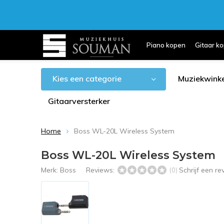
Piano kopen
Gitaar k
Kies een categorie
Muziekwinke
Gitaarversterker
Home
Boss WL-20L Wireless System
Boss WL-20L Wireless System
Merk:
Boss
Reviews:
Schrijf een r
(0)