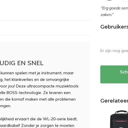
“Erg goede serv
zaken.”
Gebruiker
Er zijn nog ge
UDIG EN SNEL
Sch
 kunnen spelen met je instrument, maar
g, het klankverlies en de omvangrijke
 voor jou! Deze ultracompacte muziektools
lle BOSS-technologie. Ze leveren een
eiten die komaf maken met alle problemen
Gerelatee
engen.
jkheid ervaart die de WL-20-serie biedt,
ndaardkabel! Zonder je zorgen te moeten