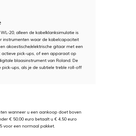
e
WL-20, alleen de kabelklanksimulatie is
r instrumenten waar de kabelcapaciteit
 een akoestische/elektrische gitaar met een
 actieve pick-ups, of een apparaat op
digitale blaasinstrument van Roland. De
k-ups, als je de subtiele treble roll-off
osten wanneer u een aankoop doet boven
nder € 50,00 euro betaalt u € 4,50 euro
5 voor een normaal pakket.