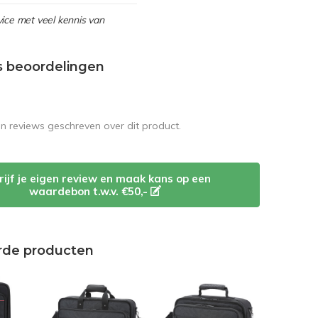
ice met veel kennis van
s beoordelingen
en reviews geschreven over dit product.
rijf je eigen review en maak kans op een
waardebon t.w.v. €50,-
rde producten