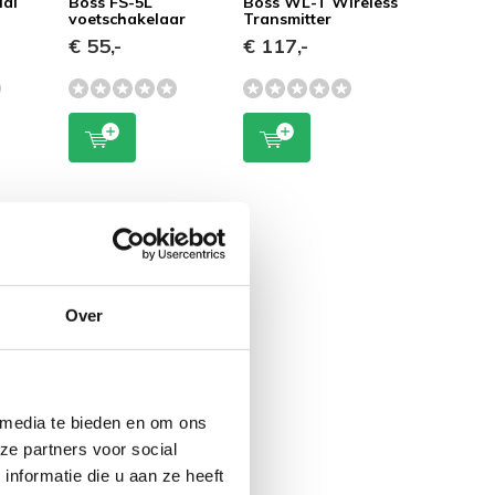
ual
Boss FS-5L
Boss WL-T Wireless
voetschakelaar
Transmitter
€ 55,-
€ 117,-
Over
 media te bieden en om ons
ze partners voor social
nformatie die u aan ze heeft