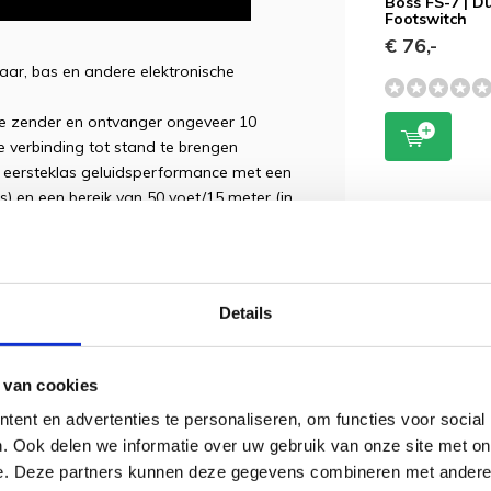
Boss FS-7 | D
Footswitch
€ 76,-
ar, bas en andere elektronische
 de zender en ontvanger ongeveer 10
verbinding tot stand te brengen
 eersteklas geluidsperformance met een
 ms) en een bereik van 50 voet/15 meter (in
oor 12 uur ononderbroken speeltijd**
-adapter (5 V/500 mA of hoger)
lijke capacitieve effect van een 10 voet/3-
Details
baar.
n plaatselijke omstandigheden.
 van cookies
nger 7 uur op één volle batterijlading.
ent en advertenties te personaliseren, om functies voor social
. Ook delen we informatie over uw gebruik van onze site met on
nologie
e. Deze partners kunnen deze gegevens combineren met andere i