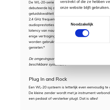
verstrekt of die ze hebben v
De WL-20-serie is uitgerust met hoogwaardige dr
onze website blijft gebruiken.
debuteerde bij de draadloze Katana-Air versterker.
geluidskwaliteit met een breed dynamisch bereik
Toestemmingsselectie
2,4 GHz frequentieband. Het optimale kanaal wor
Noodzakelijk
audioprestaties te garanderen, zonder ook maar 
latency van nauwelijks 2,3 ms, zul je altijd genie
enige vertraging. Tot 14 draadloze BOSS-systemen 
worden gebruikt, zodat meerdere muzikanten sam
genieten.*
De omgevingsomstandigheden kunnen een invloed heb
beschikbare systemen*.
Plug In and Rock
Een WL-20 systeem is letterlijk even eenvoudig te
De kleine zender wordt met je instrument verbonde
een pedaal of versterker plugt. Dat is alles!