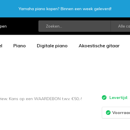
Yamaha piano kopen? Binnen een week geleverd!
open
Alle c
l
Piano
Digitale piano
Akoestische gitaar
Levertijd:
eview. Kans op een WAARDEBON t.w.v. €50,-!
Voorraad