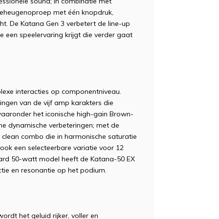
essionele sound; in combinatie met
geheugenoproep met één knopdruk,
ht. De Katana Gen 3 verbetert de line-up
 een speelervaring krijgt die verder gaat
plexe interacties op componentniveau.
ningen van de vijf amp karakters die
aaronder het iconische high-gain Brown-
rne dynamische verbeteringen; met de
clean combo die in harmonische saturatie
ook een selecteerbare variatie voor 12
daard 50-watt model heeft de Katana-50 EX
ctie en resonantie op het podium.
rdt het geluid rijker, voller en