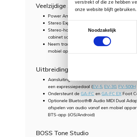
verstrekt of die ze hebben v
Veelzijdige Aansluitmogelijkheden
onze website blijft gebruiken.
Power Amp In: voor pre-amps, modelers en 
Stereo Expand-functie om te linken met e
Toestemmingsselectie
Stereo-hoofdtelefoonaansluiting, lijnuitga
Noodzakelijk
cabinet sound
Neem tracks op en speel ze af in muziekpr
mobiel apparaat via USB-C®
Uitbreidingsopties
Aansluitingen voor maximaal twee voetscha
een expressiepedaal (
EV-5
,
EV-30
,
FV-500H
Ondersteunt de
GA-FC
en
GA-FC EX
Foot Co
Optionele Bluetooth® Audio MIDI Dual Adap
afspelen van audio vanaf een mobiel appar
BTS-app (iOS/Android)
BOSS Tone Studio