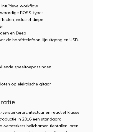
 intuïtieve workflow
gwaardige BOSS-types
fecten, inclusief diepe
er
odern en Deep
r de hoofdtelefoon, lijnuitgang en USB-
hillende speeltoepassingen
ratie
ersterkerarchitectuur en reactief klasse
troductie in 2016 een standaard
a-versterkers belichamen tientallen jaren