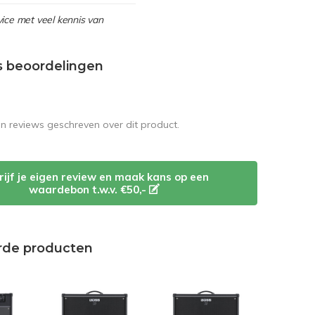
ice met veel kennis van
s beoordelingen
en reviews geschreven over dit product.
rijf je eigen review en maak kans op een
waardebon t.w.v. €50,-
rde producten