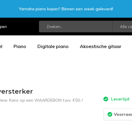
Yamaha piano kopen? Binnen een week geleverd!
open
Alle c
l
Piano
Digitale piano
Akoestische gitaar
versterker
Levertijd:
eview. Kans op een WAARDEBON t.w.v. €50,-!
Voorraad