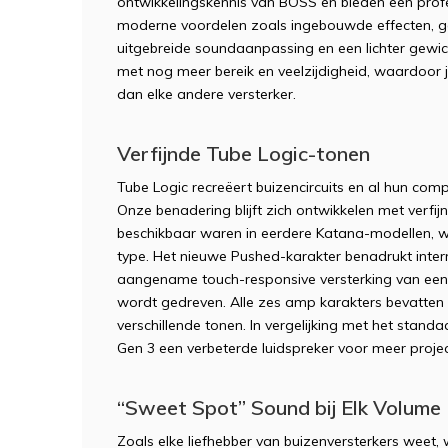
ontwikkelingskennis van BOSS en bieden een prof
moderne voordelen zoals ingebouwde effecten, 
uitgebreide soundaanpassing en een lichter gewic
met nog meer bereik en veelzijdigheid, waardoor je
dan elke andere versterker.
Verfijnde Tube Logic-tonen
Tube Logic recreëert buizencircuits en al hun com
Onze benadering blijft zich ontwikkelen met verfij
beschikbaar waren in eerdere Katana-modellen, w
type. Het nieuwe Pushed-karakter benadrukt inte
aangename touch-responsive versterking van een 
wordt gedreven. Alle zes amp karakters bevatten 
verschillende tonen. In vergelijking met het stan
Gen 3 een verbeterde luidspreker voor meer proje
“Sweet Spot” Sound bij Elk Volume
Zoals elke liefhebber van buizenversterkers weet, wo