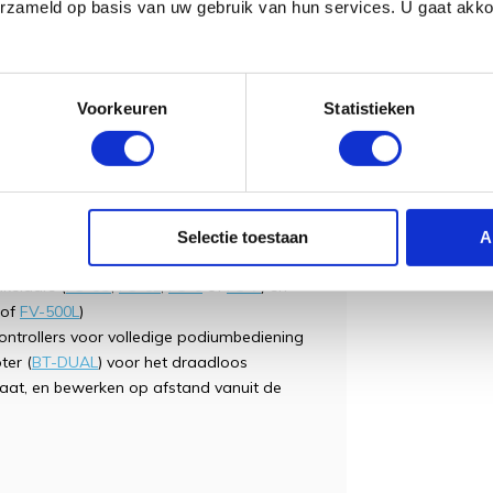
erzameld op basis van uw gebruik van hun services. U gaat akk
multi-effects
en tweede Katana-amp
ng en USB-uitgang met IR-gebaseerde
Voorkeuren
Statistieken
oductiesoftware op een computer of
Selectie toestaan
A
kelaars (
FS-5U
,
FS-5L
,
FS-6
of
FS-7
) en
of
FV-500L
)
ntrollers voor volledige podiumbediening
ter (
BT-DUAL
) voor het draadloos
aat, en bewerken op afstand vanuit de