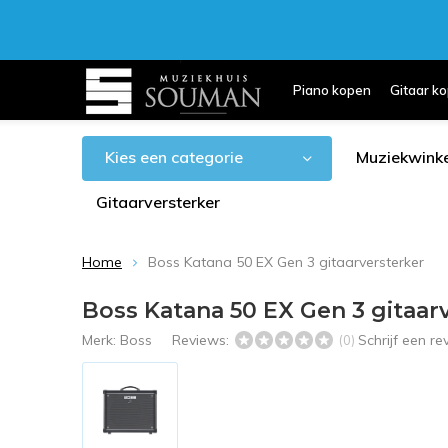
Piano kopen
Gitaar k
Kies een categorie
Muziekwinke
Gitaarversterker
Home
Boss Katana 50 EX Gen 3 gitaarversterker
Boss Katana 50 EX Gen 3 gitaar
Merk:
Boss
Reviews:
Schrijf een r
(0)