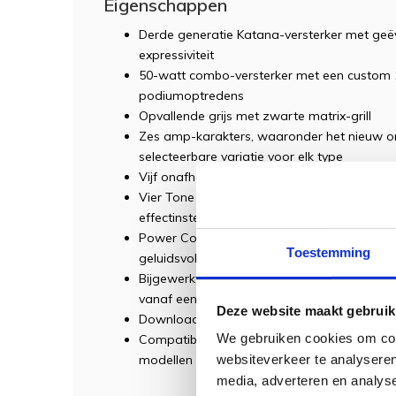
Eigenschappen
Derde generatie Katana-versterker met geë
expressiviteit
50-watt combo-versterker met een custom 1
podiumoptredens
Opvallende grijs met zwarte matrix-grill
Zes amp-karakters, waaronder het nieuw on
selecteerbare variatie voor elk type
Vijf onafhankelijke effectsecties: Booster, M
Vier Tone Setting-geheugens voor het opslaa
effectinstellingen
Power Control voor een opgedreven versterk
Toestemming
geluidsvolumes
Bijgewerkte Boss Tone Studio-app (Windo
vanaf een computer of mobiel apparaat
Deze website maakt gebruik
Download en deel Katana-sounds via BOS
We gebruiken cookies om cont
Compatibel met sounds die gemaakt zijn 
websiteverkeer te analyseren
modellen
media, adverteren en analys