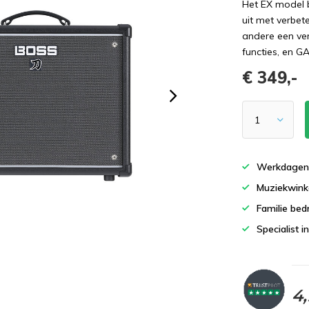
Het EX model b
uit met verbet
andere een ver
functies, en 
€ 349,-
Werkdagen 
Muziekwinke
Familie bedr
Specialist i
4