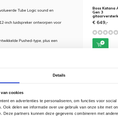
Boss Katana A
volueerde Tube Logic sound en
Gen 3
gitaarverster
€ 649,-
2-inch luidspreker ontworpen voor
twikkelde Pushed-type, plus een
od, FX, Delay en Reverb
n van alle versterker- en
erklank en respons bij lage
Details
ws/macOS) voor bewerking op afstand
 van cookies
S Tone Exchange
ent en advertenties te personaliseren, om functies voor social
op voorgaande podiumklasse Katana-
. Ook delen we informatie over uw gebruik van onze site met on
e. Deze partners kunnen deze gegevens combineren met andere i