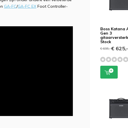
 en
GA-FC
/
GA-FC EX
Foot Controller-
Boss Katana A
Gen 3
gitaarversterk
Stock
€ 625,
€ 695,-