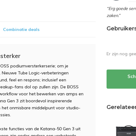
“Erg goede serv
zaken.”
Gebruiker
Combinatie deals
Er zijn nog ge
sterker
OSS podiumversterkerserie; om je
n. Nieuwe Tube Logic-verbeteringen
Sch
nd, feel en respons; inclusief een
akup-fans dol op zullen zijn. De BOSS
 workflow voor het bewerken van amps en
tana Gen 3 zit boordevol inspirerende
Gerelatee
 is het onmisbare middelpunt voor studio-
ssies.
kste functies van de Katana-50 Gen 3 uit
ngen zijn onder andere een verbeterde