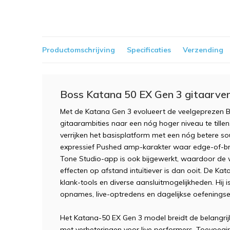
Productomschrijving
Specificaties
Verzending
Boss Katana 50 EX Gen 3 gitaarver
Met de Katana Gen 3 evolueert de veelgeprezen B
gitaarambities naar een nóg hoger niveau te tille
verrijken het basisplatform met een nóg betere sou
expressief Pushed amp-karakter waar edge-of-bre
Tone Studio-app is ook bijgewerkt, waardoor de
effecten op afstand intuïtiever is dan ooit. De Ka
klank-tools en diverse aansluitmogelijkheden. Hij
opnames, live-optredens en dagelijkse oefeningse
Het Katana-50 EX Gen 3 model breidt de belangrij
met verbeteringen voor live performers. Toevoegi