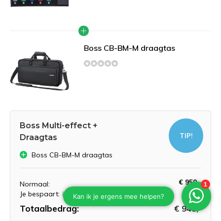
Boss CB-BM-M draagtas
Boss Multi-effect +
TIP!
Draagtas
Boss CB-BM-M draagtas
€ 950,-
Normaal:
€ 2,-
Je bespaart:
(0% Korting)
Totaalbedrag:
€ 948,-