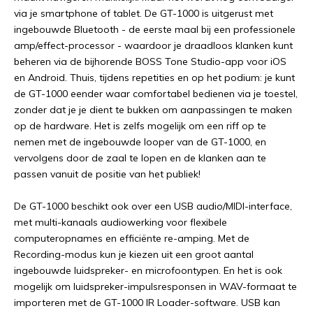
via je smartphone of tablet. De GT-1000 is uitgerust met
ingebouwde Bluetooth - de eerste maal bij een professionele
amp/effect-processor - waardoor je draadloos klanken kunt
beheren via de bijhorende BOSS Tone Studio-app voor iOS
en Android. Thuis, tijdens repetities en op het podium: je kunt
de GT-1000 eender waar comfortabel bedienen via je toestel,
zonder dat je je dient te bukken om aanpassingen te maken
op de hardware. Het is zelfs mogelijk om een riff op te
nemen met de ingebouwde looper van de GT-1000, en
vervolgens door de zaal te lopen en de klanken aan te
passen vanuit de positie van het publiek!
De GT-1000 beschikt ook over een USB audio/MIDI-interface,
met multi-kanaals audiowerking voor flexibele
computeropnames en efficiënte re-amping. Met de
Recording-modus kun je kiezen uit een groot aantal
ingebouwde luidspreker- en microfoontypen. En het is ook
mogelijk om luidspreker-impulsresponsen in WAV-formaat te
importeren met de GT-1000 IR Loader-software. USB kan