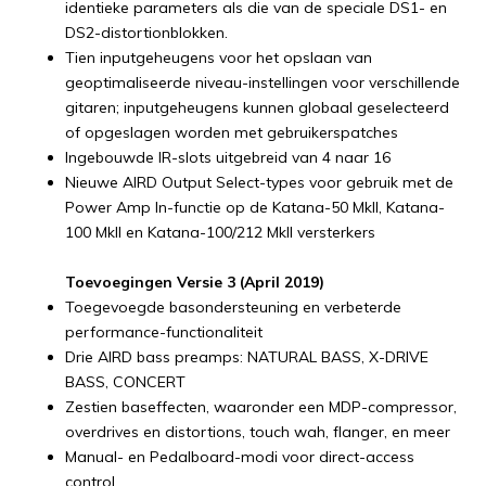
identieke parameters als die van de speciale DS1- en
DS2-distortionblokken.
Tien inputgeheugens voor het opslaan van
geoptimaliseerde niveau-instellingen voor verschillende
gitaren; inputgeheugens kunnen globaal geselecteerd
of opgeslagen worden met gebruikerspatches
Ingebouwde IR-slots uitgebreid van 4 naar 16
Nieuwe AIRD Output Select-types voor gebruik met de
Power Amp In-functie op de Katana-50 MkII, Katana-
100 MkII en Katana-100/212 MkII versterkers
Toevoegingen Versie 3 (April 2019)
Toegevoegde basondersteuning en verbeterde
performance-functionaliteit
Drie AIRD bass preamps: NATURAL BASS, X-DRIVE
BASS, CONCERT
Zestien baseffecten, waaronder een MDP-compressor,
overdrives en distortions, touch wah, flanger, en meer
Manual- en Pedalboard-modi voor direct-access
control