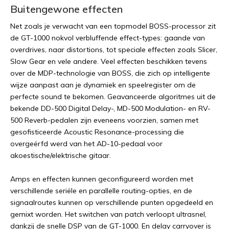
Buitengewone effecten
Net zoals je verwacht van een topmodel BOSS-processor zit
de GT-1000 nokvol verbluffende effect-types: gaande van
overdrives, naar distortions, tot speciale effecten zoals Slicer,
Slow Gear en vele andere. Veel effecten beschikken tevens
over de MDP-technologie van BOSS, die zich op intelligente
wijze aanpast aan je dynamiek en speelregister om de
perfecte sound te bekomen. Geavanceerde algoritmes uit de
bekende DD-500 Digital Delay-, MD-500 Modulation- en RV-
500 Reverb-pedalen zijn eveneens voorzien, samen met
gesofisticeerde Acoustic Resonance-processing die
overgeërfd werd van het AD-10-pedaal voor
akoestische/elektrische gitaar.
Amps en effecten kunnen geconfigureerd worden met
verschillende seriële en parallelle routing-opties, en de
signaalroutes kunnen op verschillende punten opgedeeld en
gemixt worden. Het switchen van patch verloopt ultrasnel,
dankzij de snelle DSP van de GT-1000. En delay carryover is