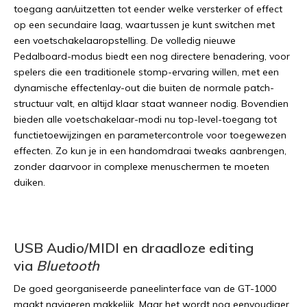
toegang aan/uitzetten tot eender welke versterker of effect
op een secundaire laag, waartussen je kunt switchen met
een voetschakelaaropstelling. De volledig nieuwe
Pedalboard-modus biedt een nog directere benadering, voor
spelers die een traditionele stomp-ervaring willen, met een
dynamische effectenlay-out die buiten de normale patch-
structuur valt, en altijd klaar staat wanneer nodig. Bovendien
bieden alle voetschakelaar-modi nu top-level-toegang tot
functietoewijzingen en parametercontrole voor toegewezen
effecten. Zo kun je in een handomdraai tweaks aanbrengen,
zonder daarvoor in complexe menuschermen te moeten
duiken.
USB Audio/MIDI en draadloze editing
via
Bluetooth
De goed georganiseerde paneelinterface van de GT-1000
maakt navigeren makkelijk. Maar het wordt nog eenvoudiger