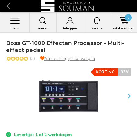
0
menu
zoeken
inloggen
service
winkelwagen
Boss GT-1000 Effecten Processor - Multi-
effect pedaal
(3)
Aan verlanglijst toevoegen
KORTING
-37%
Levertijd: 1 of 2 werkdagen