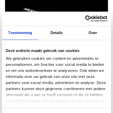
Toestemming
Details
Over
Deze website maakt gebruik van cookies
We gebruiken cookies om content en advertenties te
personaliseren, om functies voor social media te bieden
en om ons websiteverkeer te analyseren. Ook delen we
informatie over uw gebruik van onze site met onze
partners voor social media, adverteren en analyse. Deze
partners kunnen deze gegevens combineren met andere
informatie die u aan ze heeft verstrekt of die ze hebben
verzameld op basis van uw gebruik van hun services. U
gaat akkoord met onze cookies als u onze website blijft
gebruiken.