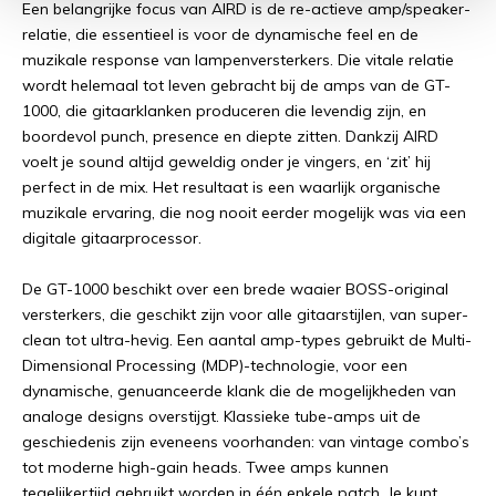
Een belangrijke focus van AIRD is de re-actieve amp/speaker-
relatie, die essentieel is voor de dynamische feel en de
muzikale response van lampenversterkers. Die vitale relatie
wordt helemaal tot leven gebracht bij de amps van de GT-
1000, die gitaarklanken produceren die levendig zijn, en
boordevol punch, presence en diepte zitten. Dankzij AIRD
voelt je sound altijd geweldig onder je vingers, en ‘zit’ hij
perfect in de mix. Het resultaat is een waarlijk organische
muzikale ervaring, die nog nooit eerder mogelijk was via een
digitale gitaarprocessor.
De GT-1000 beschikt over een brede waaier BOSS-original
versterkers, die geschikt zijn voor alle gitaarstijlen, van super-
clean tot ultra-hevig. Een aantal amp-types gebruikt de Multi-
Dimensional Processing (MDP)-technologie, voor een
dynamische, genuanceerde klank die de mogelijkheden van
analoge designs overstijgt. Klassieke tube-amps uit de
geschiedenis zijn eveneens voorhanden: van vintage combo’s
tot moderne high-gain heads. Twee amps kunnen
tegelijkertijd gebruikt worden in één enkele patch. Je kunt