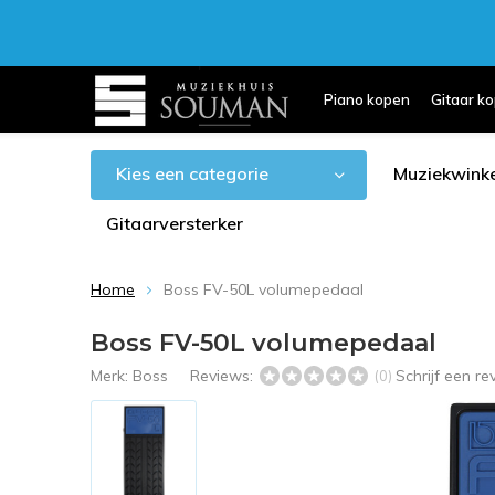
Piano kopen
Gitaar k
Kies een categorie
Muziekwinke
Gitaarversterker
Home
Boss FV-50L volumepedaal
Boss FV-50L volumepedaal
Merk:
Boss
Reviews:
Schrijf een r
(0)