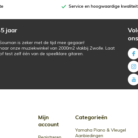
te
Service en hoogwaardige kwaliteit
5 jaar
Vol
on
s Souman is zeker met de tijd mee gegaan!
naar onze muziekwinkel van 2000m2 vlakbij Zwolle. Laat
f test zelf één van de speelklare gitaren.
Mijn
Categorieën
account
Yamaha Piano & Vleugel
Aanbiedingen
Registreren