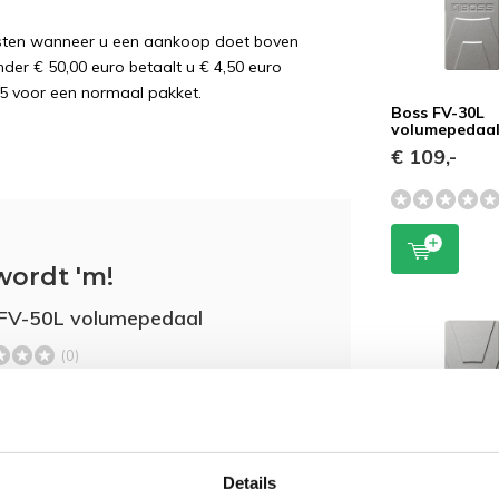
osten wanneer u een aankoop doet boven
nder € 50,00 euro betaalt u € 4,50 euro
5 voor een normaal pakket.
Boss FV-30L
volumepedaa
€ 109,-
wordt 'm!
FV-50L volumepedaal
(0)
Toevoegen aan
-
winkelwagen
Details