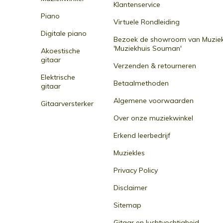
Klantenservice
Piano
Virtuele Rondleiding
Digitale piano
Bezoek de showroom van Muziek
'Muziekhuis Souman'
Akoestische
gitaar
Verzenden & retourneren
Elektrische
Betaalmethoden
gitaar
Algemene voorwaarden
Gitaarversterker
Over onze muziekwinkel
Erkend leerbedrijf
Muziekles
Privacy Policy
Disclaimer
Sitemap
Gitaar en luchtvochtigheid