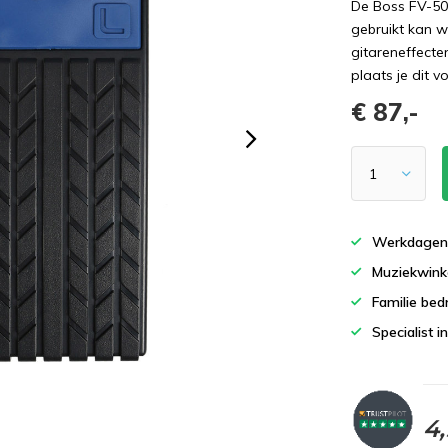
De Boss FV-50
gebruikt kan 
gitareneffecte
plaats je dit 
€ 87,-
Werkdagen 
Muziekwinke
Familie bedr
Specialist i
4