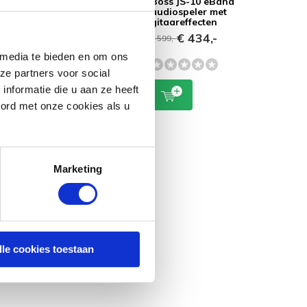
Boss FV-50H
Boss JS-10 eBand
l
volumepedaal
audiospeler met
gitaareffecten
€ 89,-
€ 434,-
€ 599,-
 media te bieden en om ons
ze partners voor social
nformatie die u aan ze heeft
oord met onze cookies als u
Marketing
lle cookies toestaan