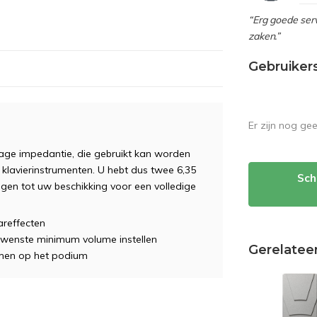
“Erg goede serv
zaken.”
Gebruiker
Er zijn nog ge
age impedantie, die gebruikt kan worden
 klavierinstrumenten. U hebt dus twee 6,35
Sch
ngen tot uw beschikking voor een volledige
areffecten
ewenste minimum volume instellen
Gerelatee
mmen op het podium