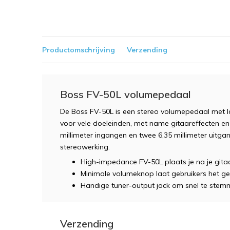
Productomschrijving
Verzending
Boss FV-50L volumepedaal
De Boss FV-50L is een stereo volumepedaal met l
voor vele doeleinden, met name gitaareffecten en
millimeter ingangen en twee 6,35 millimeter uitga
stereowerking.
High-impedance FV-50L plaats je na je gita
Minimale volumeknop laat gebruikers het g
Handige tuner-output jack om snel te ste
Verzending