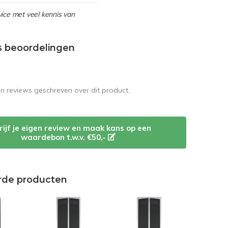
ice met veel kennis van
s beoordelingen
en reviews geschreven over dit product.
rijf je eigen review en maak kans op een
waardebon t.w.v. €50,-
rde producten