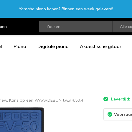
Yamaha piano kopen? Binnen een week geleverd!
open
Alle c
l
Piano
Digitale piano
Akoestische gitaar
Levertijd:
eview. Kans op een WAARDEBON t.w.v. €50,-!
Voorraad