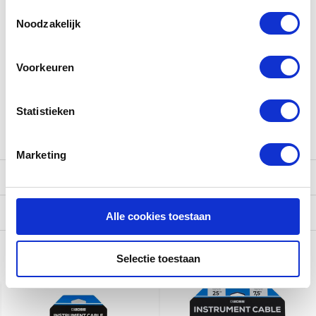
gebruiken.
ruisonderdrukking, terwijl de kabel vrij blijft van knikken en
Toestemmingsselectie
knopen.
Noodzakelijk
Voorkeuren
Statistieken
Marketing
Reviews
Verzending
Alle cookies toestaan
Selectie toestaan
Gerelateerde producten