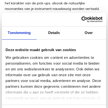
het karakter van de pick-ups, alsook de natuurlijke
resonanties van je instrument nauwkeurig worden vertaald.
Toestemming
Details
Over
Ruisarm en duurzaam
De materialen die de middenkern omringen zijn eveneens van
vitaal belang voor de algemene prestaties. De gevlochten
Deze website maakt gebruik van cookies
afscherming van onze kabel is gemaakt van hetzelfde
We gebruiken cookies om content en advertenties te
hoogwaardige koper als de kerndraad, en biedt een
personaliseren, om functies voor social media te bieden
beschermend omhulsel voor superieure ruisonderdrukking en
en om ons websiteverkeer te analyseren. Ook delen we
een blijvende duurzaamheid. Een geleidende PVC-laag rond
informatie over uw gebruik van onze site met onze
de middelste kern maximaliseert de getrouwheid verder, en
partners voor social media, adverteren en analyse. Deze
elimineert ruis tijdens het bewegen met de kabel. Onze
partners kunnen deze gegevens combineren met andere
connectoren zijn voorzien van 24K gold plating, waardoor ze
informatie die u aan ze heeft verstrekt of die ze hebben
corrosiebestendig zijn en een betere geleiding bieden dan
verzameld op basis van uw gebruik van hun services. U
gewone nikkel-connectoren. Tot slot zorgt de aantrekkelijke
gaat akkoord met onze cookies als u onze website blijft
geweven buitenmantel voor een extra laag