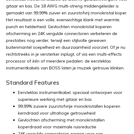
gitaar en bas. De 18 AWG multi-streng middengeleider is
gemaakt van 99,99% zuiver en zuurstofvrij monokristal koper.
Het resultaat is een volle, evenwichtige klank met warmte,
punch en helderheid. Gevlochten monokristal koperen
afscherming en 24K vergulde connectoren verbeteren de
prestaties nog verder, terwijl een stijlvolle geweven
buitenmantel soepelheid en duurzaamheid voorziet. Of je nu
rechtstreeks in je versterker inplugt, of via een multi-effects
processor of één of meerdere pedalen: de eersteklas
instrumentkabels van BOSS laten je muziek getrouw klinken.
Standard Features
Eersteklas instrumentkabel, speciaal ontworpen voor
superieure werking met gitaar en bas
99,99% zuivere zuurstofvrije monokristallen koperen
kerndraad voor ultrahoge getrouwheid
Gevlochten afscherming met monokristallen
koperdraad voor maximale ruisreductie
24K vergulde connectoren zorgen voor een