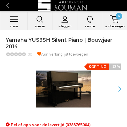
0
menu
zoeken
inloggen
service
winkelwagen
Yamaha YUS3SH Silent Piano | Bouwjaar
2014
(0)
Aan verlanglijst toevoegen
KORTING
-13%
Bel of app voor de levertijd (0383765004)