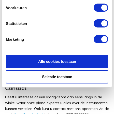
Voorkeuren
Deze Yamaha YUS3SH silent piano
wordt geleverd inclusief:
Statistieken
12 jaar garantie (elektronica 1 jaar garantie)
Gratis transport (mits gelijk vloers)
Marketing
Gratis nieuwe pianobank (in hoogte verstelbaar)
Gratis onderzetters (vloerbescherming)
Gratis afleverpakket t.w.v. € 300,-
Alle cookies toestaan
Selectie toestaan
Contact
Heeft u interesse of een vraag? Kom dan eens langs in de
winkel waar onze piano experts u alles over de instrumenten
kunnen vertellen. Ook kunt u contact met ons opnemen via de