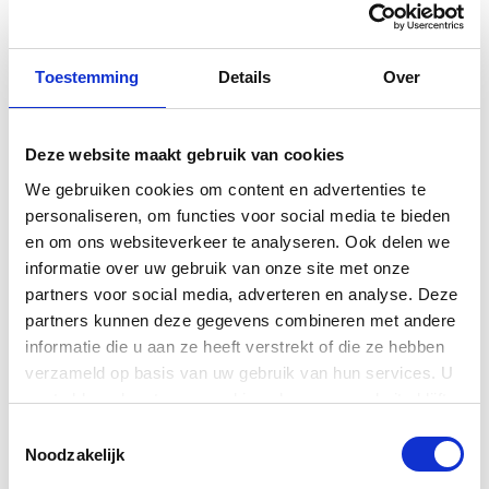
Het SH Silent systeem beschikt over MIDI-in/out en AUX-in/out
aansluitingen. Ook zijn er twee koptelefoon aansluitingen
Toestemming
Details
Over
aanwezig.
Deze website maakt gebruik van cookies
Serienummer en Bouwjaar
We gebruiken cookies om content en advertenties te
personaliseren, om functies voor social media te bieden
Bent u benieuwd hoe oud de piano of vleugel is? Dan kunt u
en om ons websiteverkeer te analyseren. Ook delen we
aan de hand van het serienummer het bouwjaar achterhalen.
informatie over uw gebruik van onze site met onze
Kopiëer simpel weg het serienummer en vul het in, in onze
partners voor social media, adverteren en analyse. Deze
serienummer checker. Deze laat u direct zien in welk jaar de
partners kunnen deze gegevens combineren met andere
piano is gebouwd.
informatie die u aan ze heeft verstrekt of die ze hebben
verzameld op basis van uw gebruik van hun services. U
Klik hier om naar de serienummer checker te gaan
gaat akkoord met onze cookies als u onze website blijft
gebruiken.
Toestemmingsselectie
Noodzakelijk