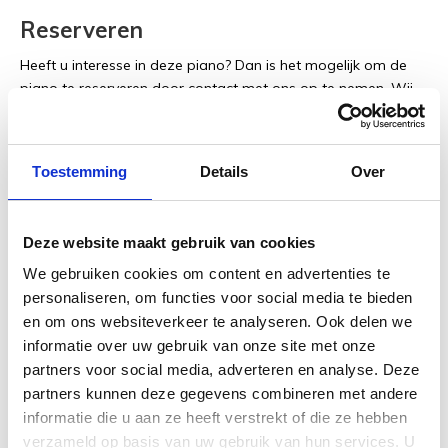
Reserveren
Heeft u interesse in deze piano? Dan is het mogelijk om de
piano te reserveren door contact met ons op te nemen. Wij
zullen de piano dan zowel in de showroom als op de website
op gereserveerd zetten. Zodra we de piano binnenkrijgen en
volledig hebben nagekeken nemen wij contact met u op
Toestemming
Details
Over
zodat u langs kunt komen om de piano te bekijken, bespelen
en een afspraak voor levering in te plannen.
Deze website maakt gebruik van cookies
We gebruiken cookies om content en advertenties te
Deze piano wordt geleverd inclusief:
personaliseren, om functies voor social media te bieden
en om ons websiteverkeer te analyseren. Ook delen we
12 jaar garantie op het instrument en 1 jaar op de
informatie over uw gebruik van onze site met onze
elektronica
partners voor social media, adverteren en analyse. Deze
Gratis transport binnen Nederland (mits gelijkvloers)
partners kunnen deze gegevens combineren met andere
Een nieuwe, in hoogte verstelbare pianobank
informatie die u aan ze heeft verstrekt of die ze hebben
Onderzetters ter bescherming van uw vloer
verzameld op basis van uw gebruik van hun services. U