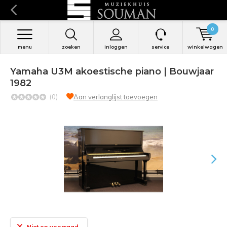
0
menu
zoeken
inloggen
service
winkelwagen
Yamaha U3M akoestische piano | Bouwjaar
1982
(0)
Aan verlanglijst toevoegen
Niet op voorraad