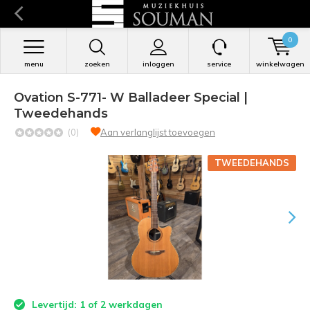
0
menu
zoeken
inloggen
service
winkelwagen
Ovation S-771- W Balladeer Special |
Tweedehands
(0)
Aan verlanglijst toevoegen
TWEEDEHANDS
Levertijd: 1 of 2 werkdagen