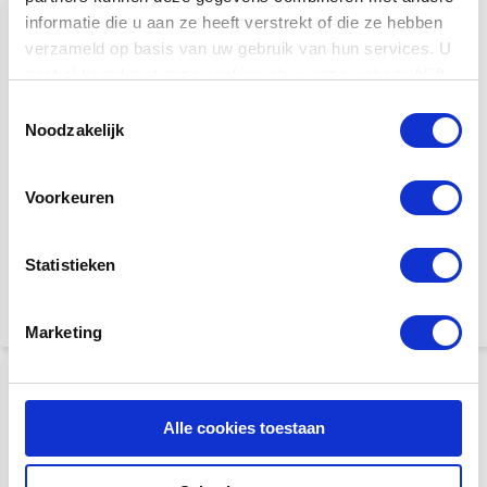
informatie die u aan ze heeft verstrekt of die ze hebben
verzameld op basis van uw gebruik van hun services. U
gaat akkoord met onze cookies als u onze website blijft
gebruiken.
Toestemmingsselectie
Noodzakelijk
Martin OMJM John Mayer
Voorkeuren
Taylor 214ce -BLK Plus |
20th Anniversary |
Tweedehands
Tweedehands | Z.G.A.N
Statistieken
€ 3.999,-
€ 1.299,-
€ 1.349,-
Marketing
Alle cookies toestaan