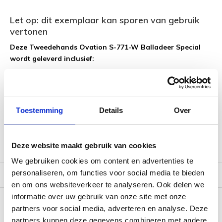
Let op: dit exemplaar kan sporen van gebruik
vertonen
Deze Tweedehands Ovation S-771-W Balladeer Special
wordt geleverd inclusief:
1 jaar garantie
Gratis verzending NL/BE
Inruilmogelijkheid
Toestemming
Details
Over
Bijhorende Ovation Hardcase
Deze website maakt gebruik van cookies
Reviews
We gebruiken cookies om content en advertenties te
personaliseren, om functies voor social media te bieden
Verzending
en om ons websiteverkeer te analyseren. Ook delen we
informatie over uw gebruik van onze site met onze
partners voor social media, adverteren en analyse. Deze
Gerelateerde producten
partners kunnen deze gegevens combineren met andere