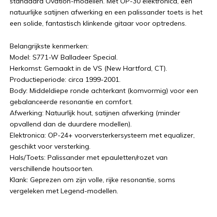
standaard Ovation-modellen. Met OP-30 elektronica, een
natuurlijke satijnen afwerking en een palissander toets is het
een solide, fantastisch klinkende gitaar voor optredens.
Belangrijkste kenmerken:
Model: S771-W Balladeer Special.
Herkomst: Gemaakt in de VS (New Hartford, CT).
Productieperiode: circa 1999-2001.
Body: Middeldiepe ronde achterkant (komvormig) voor een
gebalanceerde resonantie en comfort.
Afwerking: Natuurlijk hout, satijnen afwerking (minder
opvallend dan de duurdere modellen).
Elektronica: OP-24+ voorversterkersysteem met equalizer,
geschikt voor versterking.
Hals/Toets: Palissander met epauletten/rozet van
verschillende houtsoorten.
Klank: Geprezen om zijn volle, rijke resonantie, soms
vergeleken met Legend-modellen.