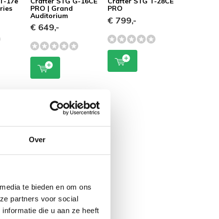
 T-17e
Crafter STG G-16CE
Crafter STG T-28CE
ries
PRO | Grand
PRO
Auditorium
€ 799,-
€ 649,-
Over
 media te bieden en om ons
ze partners voor social
nformatie die u aan ze heeft