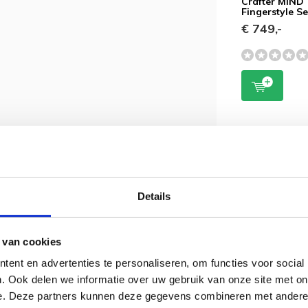
Crafter MIND
Fingerstyle Se
€ 749,-
roduct? Kom dan eens langs in de winkel
enten kunnen vertellen onder het genot
je contact met ons opnemen via de mail
Details
 van cookies
ent en advertenties te personaliseren, om functies voor social
. Ook delen we informatie over uw gebruik van onze site met on
osten wanneer u een aankoop doet boven
e. Deze partners kunnen deze gegevens combineren met andere i
nder € 50,00 euro betaalt u € 4,50 euro