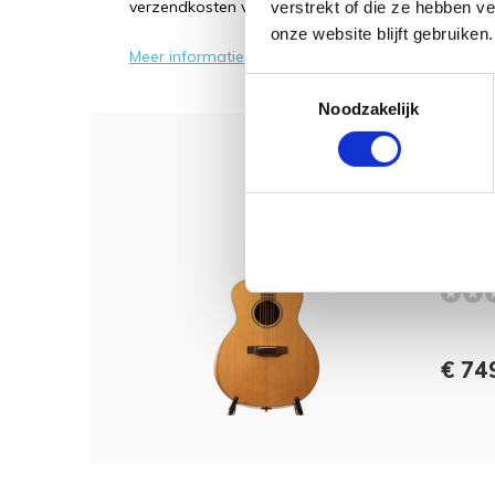
verzendkosten voor een brievenbuspakket en €7,9
verstrekt of die ze hebben v
onze website blijft gebruiken.
Meer informatie
Toestemmingsselectie
Noodzakelijk
Dit 
Craft
Serie
€ 749