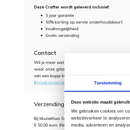
Deze Crafter wordt geleverd inclusief:
3 jaar garantie
50% korting op eerste onderhoudsbeurt
Inruilmogelijkheid
Gratis verzending
Contact
Wil je meer weten of heb je een vraag over dit p
waar onze gitaar experts je alles over de instrum
van een kopje koffie, thee of een frisje! Ook kun 
(
[email protected]
) of telefoon (038-3765004).
Toestemming
Deze website maakt gebruik
Verzending
We gebruiken cookies om cont
websiteverkeer te analyseren
Bij Muziekhuis Souman betaalt u GEEN verzendk
media, adverteren en analys
€ 50,00 euro (Nederland en België). Bestellingen o