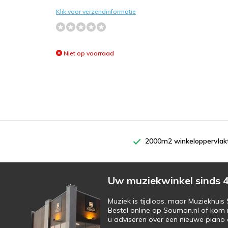
Klik voor verzendinformatie
Niet op voorraad
2000m2 winkeloppervlak
Uw muziekwinkel sinds 4
Muziek is tijdloos, maar Muziekhui
Bestel online op Souman.nl of kom 
u adviseren over een nieuwe piano o