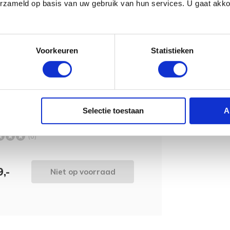
5 voor een normaal pakket.
erzameld op basis van uw gebruik van hun services. U gaat akk
Voorkeuren
Statistieken
wordt 'm!
er MIND G-17e Fingerstyle
Selectie toestaan
A
s
(0)
,-
Niet op voorraad