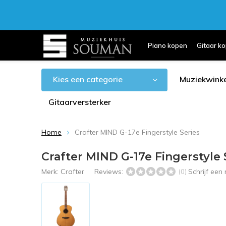
Piano kopen
Gitaar k
Kies een categorie
Muziekwinke
Gitaarversterker
Home
Crafter MIND G-17e Fingerstyle Series
Crafter MIND G-17e Fingerstyle 
Merk:
Crafter
Reviews:
Schrijf een
(0)