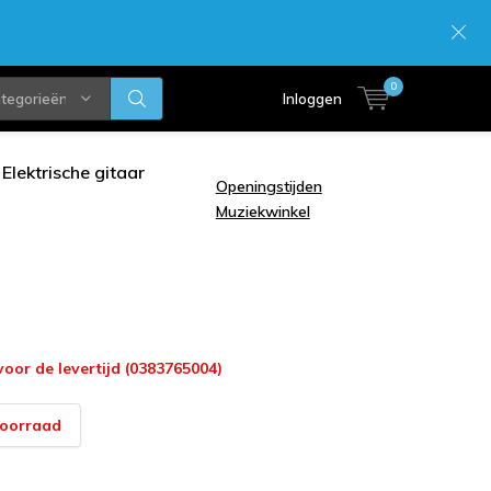
0
ategorieën
Inloggen
Elektrische gitaar
Openingstijden
Muziekwinkel
voor de levertijd (0383765004)
voorraad