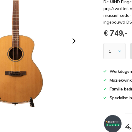
De MIND Finge
prijs/kwalitei
massief cedar
ingebouwd DS-2
€ 749,-
Werkdagen 
Muziekwinke
Familie bedr
Specialist i
4