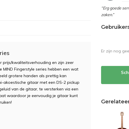
“Erg goede serv
zaken.”
Gebruiker
Er zijn nog ge
ries
 prijs/kwaliteitsverhouding en zijn zeer
 De MIND Fingerstyle series hebben een wat
Sch
eeld grotere handen als prettig kan
mi-akoestische gitaar met een DS-2 pickup
luid van de gitaar, te versterken via een
aat waardoor je eenvoudig je gitaar kunt
Gerelatee
uiken!