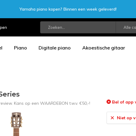
Yamaha piano kopen? Binnen een week geleverd!
open
Alle c
l
Piano
Digitale piano
Akoestische gitaar
Series
Bel of app 
 review. Kans op een WAARDEBON t.w.v. €50,-!
Niet op 