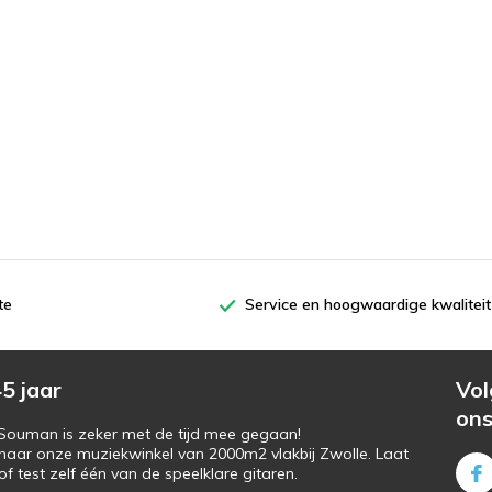
te
Service en hoogwaardige kwaliteit
5 jaar
Vol
on
s Souman is zeker met de tijd mee gegaan!
naar onze muziekwinkel van 2000m2 vlakbij Zwolle. Laat
f test zelf één van de speelklare gitaren.