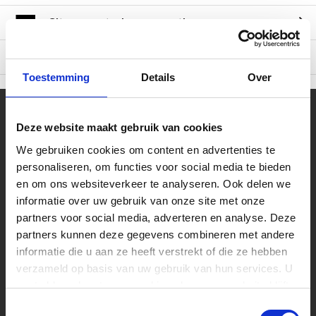
Gitaarversterker reparatie
Otoplastieken: op maat gemaakte gehoorbeschermers
Toestemming
Details
Over
Uw muziekwinkel sinds 45 jaar
Deze website maakt gebruik van cookies
Muziek is tijdloos, maar Muziekhuis
We gebruiken cookies om content en advertenties te
Souman is zeker met de tijd mee gegaan!
personaliseren, om functies voor social media te bieden
Bestel online op Souman.nl of kom naar
onze muziekwinkel van 2000m2 vlakbij
en om ons websiteverkeer te analyseren. Ook delen we
Zwolle. Laat u adviseren over een nieuwe
informatie over uw gebruik van onze site met onze
piano of test zelf één van de speelklare
partners voor social media, adverteren en analyse. Deze
gitaren.
partners kunnen deze gegevens combineren met andere
Volg ons
informatie die u aan ze heeft verstrekt of die ze hebben
verzameld op basis van uw gebruik van hun services. U
gaat akkoord met onze cookies als u onze website blijft
gebruiken.
Toestemmingsselectie
Ontvang de nieuwste aanbiedingen en