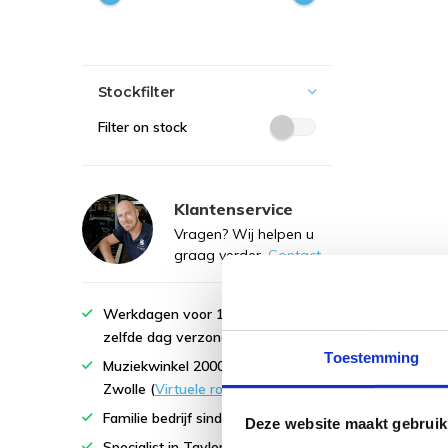
Stockfilter
Filter on stock
Klantenservice
Vragen? Wij helpen u
graag verder.
Contact
Werkdagen voor 16:00 besteld,
zelfde dag verzonden!
Toestemming
Muziekwinkel 2000m2 vlakbij
Zwolle (
Virtuele rondleiding
)
Familie bedrijf sinds 1978
Deze website maakt gebruik
Specialist in Taylor en Martin