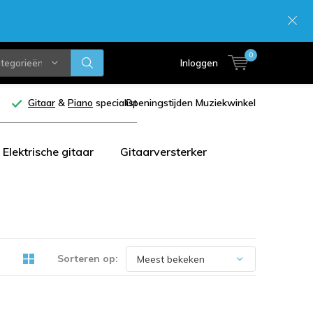
0
ategorieën
Inloggen
Gitaar
&
Piano
specialist
Openingstijden Muziekwinkel
Elektrische gitaar
Gitaarversterker
Sorteren op: