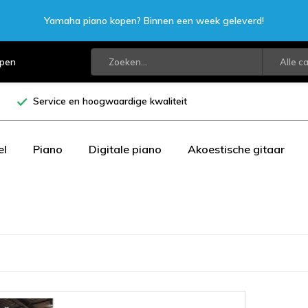
Yamaha piano kopen? Binnen een week geleverd!
open
Alle c
Service en hoogwaardige kwaliteit
el
Piano
Digitale piano
Akoestische gitaar