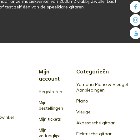
naar onze muziekwinkel van 2000m2 vlakbij Zwolle. Laat
f test zelf één van de speelklare gitaren.
Mijn
Categorieën
account
Yamaha Piano & Vleugel
Aanbiedingen
Registreren
Piano
Mijn
bestellingen
Vleugel
winkel
Mijn tickets
Akoestische gitaar
Mijn
Elektrische gitaar
verlanglijst