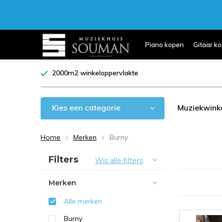
Piano kopen
Gitaar k
2000m2 winkeloppervlakte
Kies een categorie
Muziekwink
Home
Merken
Burny
Sorteren op:
Filters
Wis alle filters
Merken
Alle merken
Burny