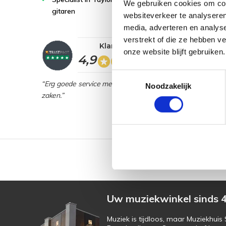
We gebruiken cookies om cont
gitaren
websiteverkeer te analyseren
media, adverteren en analys
verstrekt of die ze hebben v
Klantwaardering
onze website blijft gebruiken.
4,9
Toestemmingsselectie
“Erg goede service met veel kennis van
Noodzakelijk
zaken.”
2000m2 winkeloppervlak
Uw muziekwinkel sinds 4
Muziek is tijdloos, maar Muziekhui