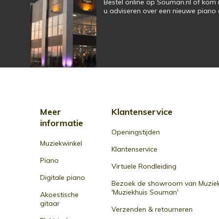
Bestel online op Souman.nl of kom 
u adviseren over een nieuwe piano o
Meer
Klantenservice
informatie
Openingstijden
Muziekwinkel
Klantenservice
Piano
Virtuele Rondleiding
Digitale piano
Bezoek de showroom van Muziek
'Muziekhuis Souman'
Akoestische
gitaar
Verzenden & retourneren