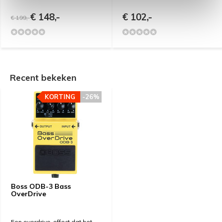
€ 148,-
€ 102,-
€ 199,-
Recent bekeken
KORTING
-26%
Boss ODB-3 Bass
OverDrive
Een overdrive-effect dat het