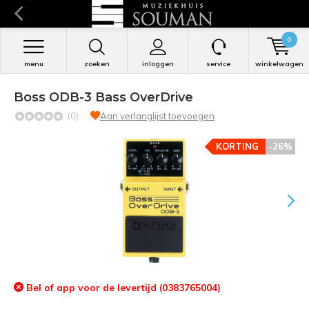
0
menu
zoeken
inloggen
service
winkelwagen
Boss ODB-3 Bass OverDrive
(0)
Aan verlanglijst toevoegen
KORTING
-26%
Bel of app voor de levertijd (0383765004)