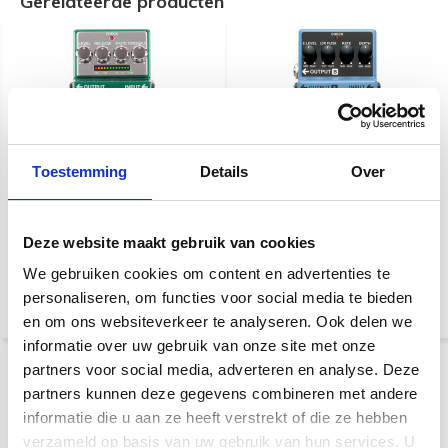
Gerelateerde producten
Toestemming
Details
Over
Boss BC-1X Bass Comp
Boss CEB-3 Bass Chorus
Deze website maakt gebruik van cookies
€ 203,-
€ 113,-
We gebruiken cookies om content en advertenties te
personaliseren, om functies voor social media te bieden
en om ons websiteverkeer te analyseren. Ook delen we
informatie over uw gebruik van onze site met onze
partners voor social media, adverteren en analyse. Deze
partners kunnen deze gegevens combineren met andere
informatie die u aan ze heeft verstrekt of die ze hebben
verzameld op basis van uw gebruik van hun services. U